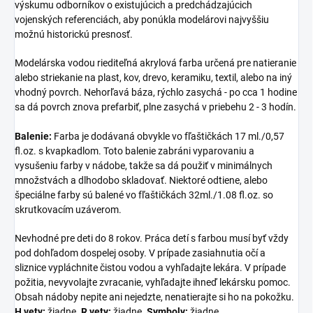
výskumu odborníkov o existujúcich a predchádzajúcich
vojenských referenciách, aby ponúkla modelárovi najvyššiu
možnú historickú presnosť.
Modelárska vodou riediteľná akrylová farba určená pre natieranie
alebo striekanie na plast, kov, drevo, keramiku, textil, alebo na iný
vhodný povrch. Nehorľavá báza, rýchlo zasychá - po cca 1 hodine
sa dá povrch znova prefarbiť, plne zasychá v priebehu 2 - 3 hodín.
Balenie:
Farba je dodávaná obvykle vo fľaštičkách 17 ml./0,57
fl.oz. s kvapkadlom. Toto balenie zabráni vyparovaniu a
vysušeniu farby v nádobe, takže sa dá použiť v minimálnych
množstvách a dlhodobo skladovať. Niektoré odtiene, alebo
špeciálne farby sú balené vo fľaštičkách 32ml./1.08 fl.oz. so
skrutkovacím uzáverom.
Nevhodné pre deti do 8 rokov. Práca detí s farbou musí byť vždy
pod dohľadom dospelej osoby. V prípade zasiahnutia očí a
sliznice vypláchnite čistou vodou a vyhľadajte lekára. V prípade
požitia, nevyvolajte zvracanie, vyhľadajte ihneď lekársku pomoc.
Obsah nádoby nepite ani nejedzte, nenatierajte si ho na pokožku.
H vety:
žiadne.
R vety:
žiadne.
Symboly:
žiadne.