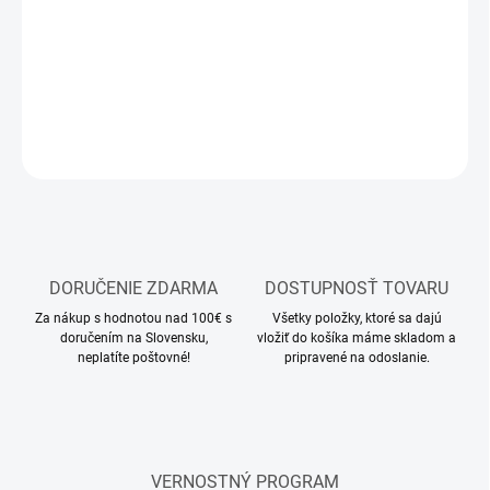
Modelárske akrylové farby Vallejo
DETAILNÉ INFORMÁCIE
OPÝTAŤ SA
STRÁŽIŤ
DORUČENIE ZDARMA
DOSTUPNOSŤ TOVARU
Za nákup s hodnotou nad 100€ s
Všetky položky, ktoré sa dajú
doručením na Slovensku,
vložiť do košíka máme skladom a
neplatíte poštovné!
pripravené na odoslanie.
VERNOSTNÝ PROGRAM