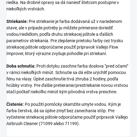
riedka. Na drobné opravy sa dá naniesť štetcom postupne v
niekoľkých vrstvách.
Striekanie:
Pre striekanie je farba dodávaná už v nariedenom
stave, ale v prípade potreby ju môžete primerane doriediť
vodou/riedidlom, podľa druhu striekacej pištole a ďalších
parametrov striekania. Pre zlepšenie prietoku farby cez trysku
striekacej pištole odporúčame použiť prípravok Vallejo Flow
Improver, ktorý výrazne zvyšuje pohodlie pri striekaní.
Doba schnutia:
Proti dotyku zaschne farba doslova "pred očami"
v rámci niekoľkých minút. Schnutie sa dá ešte urýchliť pomocou
fénu na vlasy. Úplné zaschnutie trvá zhruba 2 hodiny, podľa
hrúbky vrstvy. Pre ďalšie pretieranie/prestriekanie novou vrstvou
stačí počkať niekoľko minút kým pôvodná vrstva preschne.
Čistenie:
Po použití pomôcky okamžite umyte vodou. Kým je
farba čerstvá, dá sa úplne zmyť bez zanechania stôp. Pre
vyčistenie striekacej pištole odporúčame použiť prípravok Vallejo
Airbrush Cleaner (71099 alebo 71199).