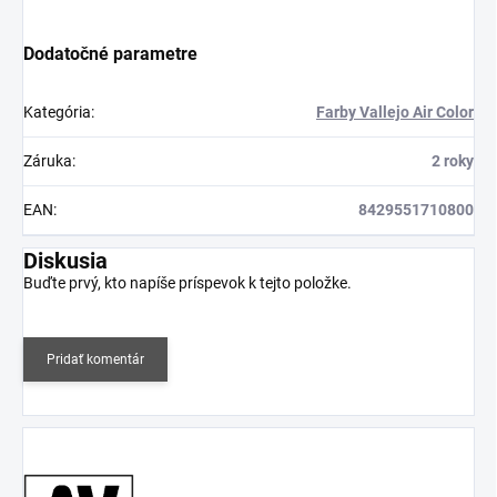
Dodatočné parametre
Kategória
:
Farby Vallejo Air Color
Záruka
:
2 roky
EAN
:
8429551710800
Diskusia
Buďte prvý, kto napíše príspevok k tejto položke.
Pridať komentár