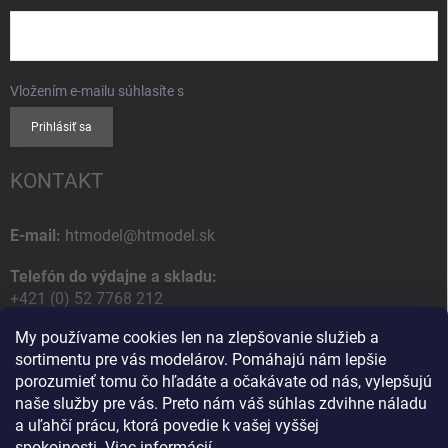
Vložením e-mailu súhlasíte s
podmienkami ochrany osobných údajov
Prihlásiť sa
KONTAKT
E-mail:
htmodel@htmodel.sk
Telefón do výdajne a skladu:
+421 (0) 52 7768 212
My používame cookies len na zlepšovanie služieb a
Poštová / Odberná adresa:
sortimentu pre vás modelárov. Pomáhajú nám lepšie
HT model
porozumieť tomu čo hľadáte a očakávate od nás, vylepšujú
Na letisko 49
naše služby pre vás. Preto nám váš súhlas zdvihne náladu
058 01 Poprad
a uľahčí prácu, ktorá povedie k vašej vyššej
Slovenská Republika
spokojnosti.
Viac informácií