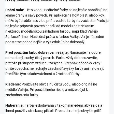
Dobrá rada:
Tieto vodou riediteľné farby sa najlepšie nanášajú na
jemne drsný a savý povrch. Pri aplikácii na holý plast, alebo kov,
môže byť problém so zlou priľnavosťou farby na začiatku. Preto je
najlepšie pripraviť povrch napríklad modelu nastriekaním
niektorou modelárskou základnou farbou, napríklad Vallejo
Surface Primer. Následná práca s farbou Vallejo Air je následne
podstatne pohodlnejšia a výsledok úplne dokonalý.
Pred použitím farbu dobre rozmiešajte.
Nanášajte na dobre
odmastený, suchý, čistý povrch. Farbu vždy dobre uzavrite,
pretože prístupom vzduchu zasychá. Vrchnák nádobky vždy
utrite dosucha, nenechajte zaschnúť zvyšky farby ani na okraji.
Predĺžite tým skladovateľnosť a životnosť farby.
Riedenie:
Používajte obyčajnú čistú vodu, alebo originálne
riedidlo Vallejo. Pri použití iného riedidla môže dôjsť k
znehodnoteniu farby.
Natieranie:
Farba je dodávaná v takom nariedení, aby sa dala
ihneď použiť v striekacej pištoli. Pre natieranie je obvykle príliš