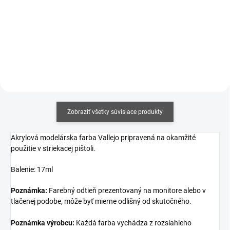
cena:
cena:
Detail
Do košíka
Zobraziť všetky súvisiace produkty
Akrylová modelárska farba Vallejo pripravená na okamžité
použitie v striekacej pištoli.
Balenie: 17ml
Poznámka:
Farebný odtieň prezentovaný na monitore alebo v
tlačenej podobe, môže byť mierne odlišný od skutočného.
Poznámka výrobcu:
Každá farba vychádza z rozsiahleho