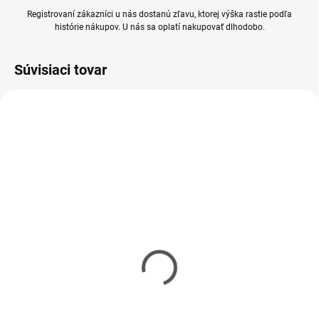
Registrovaní zákazníci u nás dostanú zľavu, ktorej výška rastie podľa
histórie nákupov. U nás sa oplatí nakupovať dlhodobo.
Súvisiaci tovar
MOMENTÁLNE NEDOSTUPNÉ
SKLADOM
(1 KS)
Riedidlo Vallejo Airbrush
Riedidlo Vallejo Model
Thinner 32ml
Air 17ml
€3,90
€2,90
€3,17 bez DPH
€2,36 bez DPH
Jednotková
€12,19 / 100 ml
Jednotková
€17,06 / 100 ml