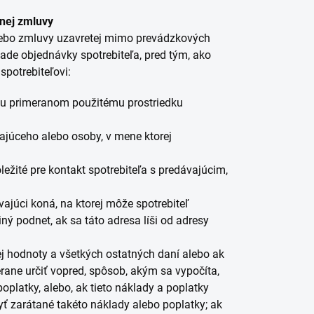
pnej zmluvy
lebo zmluvy uzavretej mimo prevádzkových
ade objednávky spotrebiteľa, pred tým, ako
spotrebiteľovi:
hu primeranom použitému prostriedku
úceho alebo osoby, v mene ktorej
ežité pre kontakt spotrebiteľa s predávajúcim,
úci koná, na ktorej môže spotrebiteľ
ný podnet, ak sa táto adresa líši od adresy
 hodnoty a všetkých ostatných daní alebo ak
ne určiť vopred, spôsob, akým sa vypočíta,
oplatky, alebo, ak tieto náklady a poplatky
ť zarátané takéto náklady alebo poplatky; ak