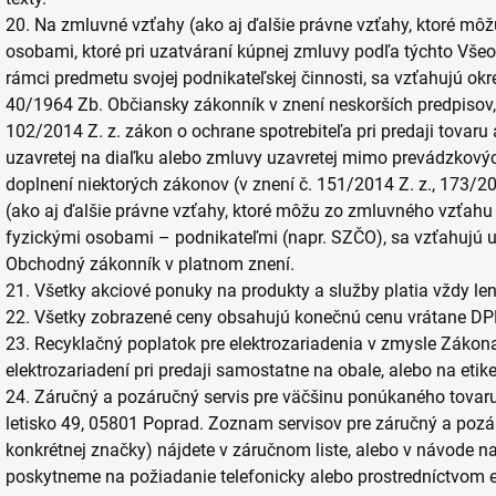
20. Na zmluvné vzťahy (ako aj ďalšie právne vzťahy, ktoré mô
osobami, ktoré pri uzatváraní kúpnej zmluvy podľa týchto V
rámci predmetu svojej podnikateľskej činnosti, sa vzťahujú o
40/1964 Zb. Občiansky zákonník v znení neskorších predpisov, 
102/2014 Z. z. zákon o ochrane spotrebiteľa pri predaji tovar
uzavretej na diaľku alebo zmluvy uzavretej mimo prevádzkový
doplnení niektorých zákonov (v znení č. 151/2014 Z. z., 173/20
(ako aj ďalšie právne vzťahy, ktoré môžu zo zmluvného vzťahu 
fyzickými osobami – podnikateľmi (napr. SZČO), sa vzťahujú 
Obchodný zákonník v platnom znení.
21. Všetky akciové ponuky na produkty a služby platia vždy le
22. Všetky zobrazené ceny obsahujú konečnú cenu vrátane DP
23. Recyklačný poplatok pre elektrozariadenia v zmysle Záko
elektrozariadení pri predaji samostatne na obale, alebo na etike
24. Záručný a pozáručný servis pre väčšinu ponúkaného tovar
letisko 49, 05801 Poprad. Zoznam servisov pre záručný a pozá
konkrétnej značky) nájdete v záručnom liste, alebo v návode na
poskytneme na požiadanie telefonicky alebo prostredníctvom 