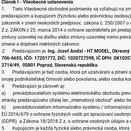
Článok I - Všeobecné ustanovenia
1. Tieto Všeobecné obchodné podmienky sa vzťahujú na zmlu
predávajúcim a kupujúcim (fyzickou alebo právnickou osobou
zákonník v znení neskorších predpisov, zákona č. 250/2007 o 
Z.z. ZÁKON z 25. marca 2014 o ochrane spotrebiteľa pri predaj
zmluvy uzavretej na diaľku alebo zmluvy uzavretej mimo prev
zmene a doplnení niektorých zákonov.
2.
Predávajúcim je:
Ing. Jozef Anďal - HT MODEL, Okresný 
706-6655, IČO: 17201772, DIČ: 1020727598, IČ DPH: SK10207
2714/49, 05801 Poprad, Slovenská republika.
3. Predávajúcim je tiež osoba, ktorá pri uzatváraní a plnení 
svojej podnikateľskej činnosti alebo povolania, alebo osoba kon
4. Predávajúci je zároveň aj:
a) prevádzkovateľom systému elektronického obchodu prevá
stránky predávajúceho (ďalej len „internetový obchod“ alebo tie
b) prevádzkovateľom informačného systému / informačných
EÚ 2016/679 o ochrane fyzických osôb pri spracúvaní osobný
(GDPR) a Zákona 18/2018 Z.z. o ochrane osobných údajov a o
5. Kupujúcim je každá fyzická alebo právnická osoba, ktorá 