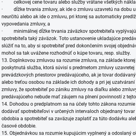
· celkovej cene tovaru alebo služby vrátane všetkých nákla
· dĺžke trvania zmluvy, ak ide o zmluvu uzavretú na dobu ur
neurčitú alebo ak ide o zmluvu, pri ktorej sa automaticky predl
vypovedania zmluvy, a
· minimálnej dĺžke trvania záväzkov spotrebiteľa vyplývajúc
spotrebiteľa taký záväzok. Toto ustanovenie ukladajúce pre
slúžiť na to, aby si spotrebiteľ pred dokončením svojej objedn
mohol sa tak uvážene rozhodnúť o kúpe tovaru, resp. služby.
13. Doplnkovou zmluvou sa rozumie zmluva, na základe ktorej 
poskytnutá služba, ktorá súvisí s predmetom zmluvy uzavretej
prevádzkových priestorov predávajúceho, ak je tovar dodávan
alebo treťou osobou na základe ich dohody a pri jej uzatváraní
zmluvy, že spotrebiteľ po zániku zmluvy na diaľku alebo zmlu
predávajúceho nebude mať záujem na plnení povinností z tejto
14. Dohodou o predplatnom sa na účely tohto zákona rozumie 
dodávať spotrebiteľovi v určených intervaloch objednaný tova
obdobia a spotrebiteľ sa zaväzuje zaplatiť za túto dodávku ale
časové obdobie.
15. Objednávkou sa rozumie kupujúcim vyplnený a odoslaný 