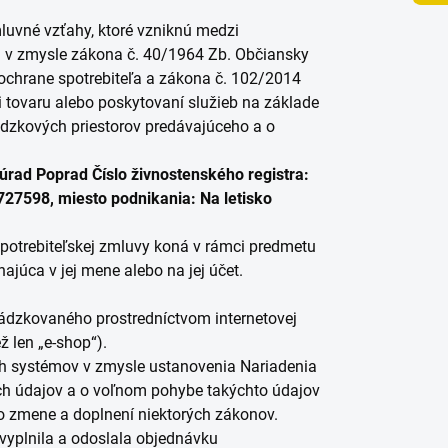
vné vzťahy, ktoré vzniknú medzi
) v zmysle zákona č. 40/1964 Zb. Občiansky
ochrane spotrebiteľa a zákona č. 102/2014
i tovaru alebo poskytovaní služieb na základe
ádzkových priestorov predávajúceho a o
úrad Poprad Číslo živnostenského registra:
27598, miesto podnikania: Na letisko
spotrebiteľskej zmluvy koná v rámci predmetu
ajúca v jej mene alebo na jej účet.
dzkovaného prostredníctvom internetovej
ž len „e-shop“).
 systémov v zmysle ustanovenia Nariadenia
ch údajov a o voľnom pohybe takýchto údajov
 zmene a doplnení niektorých zákonov.
vyplnila a odoslala objednávku