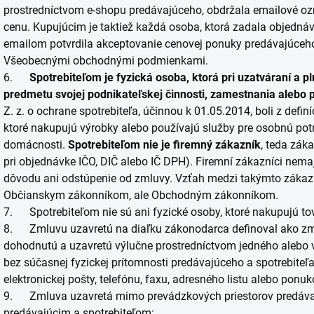
prostredníctvom e-shopu predávajúceho, obdržala emailové ozn
cenu. Kupujúcim je taktiež každá osoba, ktorá zadala objednáv
emailom potvrdila akceptovanie cenovej ponuky predávajúceho 
Všeobecnými obchodnými podmienkami.
6.
Spotrebiteľom je fyzická osoba, ktorá pri uzatváraní a p
predmetu svojej podnikateľskej činnosti, zamestnania alebo 
Z. z. o ochrane spotrebiteľa, účinnou k 01.05.2014, boli z defin
ktoré nakupujú výrobky alebo používajú služby pre osobnú potr
domácnosti.
Spotrebiteľom nie je firemný zákazník
, teda zák
pri objednávke IČO, DIČ alebo IČ DPH). Firemní zákazníci nemaj
dôvodu ani odstúpenie od zmluvy. Vzťah medzi takýmto zákazn
Občianskym zákonníkom, ale Obchodným zákonníkom.
7. Spotrebiteľom nie sú ani fyzické osoby, ktoré nakupujú to
8. Zmluvu uzavretú na diaľku zákonodarca definoval ako zm
dohodnutú a uzavretú výlučne prostredníctvom jedného alebo v
bez súčasnej fyzickej prítomnosti predávajúceho a spotrebiteľ
elektronickej pošty, telefónu, faxu, adresného listu alebo ponu
9. Zmluva uzavretá mimo prevádzkových priestorov predáva
predávajúcim a spotrebiteľom: