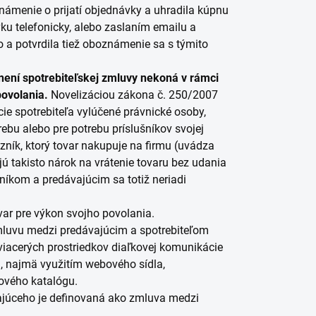
ámenie o prijatí objednávky a uhradila kúpnu
ku telefonicky, alebo zaslaním emailu a
a potvrdila tiež oboznámenie sa s týmito
lnení spotrebiteľskej zmluvy nekoná v rámci
povolania.
Novelizáciou zákona č. 250/2007
ície spotrebiteľa vylúčené právnické osoby,
ebu alebo pre potrebu príslušníkov svojej
azník, ktorý tovar nakupuje na firmu (uvádza
ú takisto nárok na vrátenie tovaru bez udania
íkom a predávajúcim sa totiž neriadi
var pre výkon svojho povolania.
luvu medzi predávajúcim a spotrebiteľom
iacerých prostriedkov diaľkovej komunikácie
a, najmä využitím webového sídla,
kového katalógu.
júceho je definovaná ako zmluva medzi