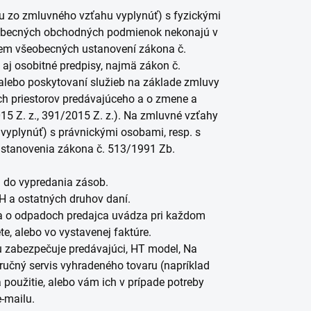
žu zo zmluvného vzťahu vyplynúť) s fyzickými
šeobecných obchodných podmienok nekonajú v
krem všeobecných ustanovení zákona č.
aj osobitné predpisy, najmä zákon č.
u alebo poskytovaní služieb na základe zmluvy
ch priestorov predávajúceho a o zmene a
15 Z. z., 391/2015 Z. z.). Na zmluvné vzťahy
vyplynúť) s právnickými osobami, resp. s
ustanovenia zákona č. 513/1991 Zb.
n do vypredania zásob.
H a ostatných druhov daní.
na o odpadoch predajca uvádza pri každom
te, alebo vo vystavenej faktúre.
u zabezpečuje predávajúci, HT model, Na
ručný servis vyhradeného tovaru (napríklad
 použitie, alebo vám ich v prípade potreby
e-mailu.