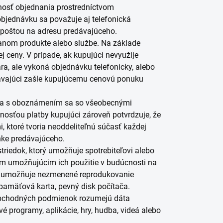
nosť objednania prostredníctvom
bjednávku sa považuje aj telefonická
 poštou na adresu predávajúceho.
anom produkte alebo službe. Na základe
 ceny. V prípade, ak kupujúci nevyužije
, ale vykoná objednávku telefonicky, alebo
dávajúci zašle kupujúcemu cenovú ponuku
čka s oboznámením sa so všeobecnými
sťou platby kupujúci zároveň potvrdzuje, že
ktoré tvoria neoddeliteľnú súčasť každej
ánke predávajúceho.
riedok, ktorý umožňuje spotrebiteľovi alebo
 umožňujúcim ich použitie v budúcnosti na
rý umožňuje nezmenené reprodukovanie
 pamäťová karta, pevný disk počítača.
obchodných podmienok rozumejú dáta
é programy, aplikácie, hry, hudba, videá alebo