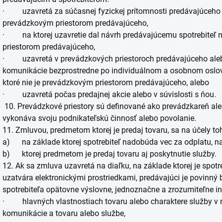
· uzavretá za súčasnej fyzickej prítomnosti predávajúceho a s
prevádzkovým priestorom predávajúceho,
· na ktorej uzavretie dal návrh predávajúcemu spotrebiteľ na
priestorom predávajúceho,
· uzavretá v prevádzkových priestoroch predávajúceho alebo
komunikácie bezprostredne po individuálnom a osobnom oslove
ktoré nie je prevádzkovým priestorom predávajúceho, alebo
· uzavretá počas predajnej akcie alebo v súvislosti s ňou.
10. Prevádzkové priestory sú definované ako prevádzkareň aleb
vykonáva svoju podnikateľskú činnosť alebo povolanie.
11. Zmluvou, predmetom ktorej je predaj tovaru, sa na účely 
a) na základe ktorej spotrebiteľ nadobúda vec za odplatu, n
b) ktorej predmetom je predaj tovaru aj poskytnutie služby.
12. Ak sa zmluva uzavretá na diaľku, na základe ktorej je spot
uzatvára elektronickými prostriedkami, predávajúci je povinn
spotrebiteľa opätovne výslovne, jednoznačne a zrozumiteľne i
· hlavných vlastnostiach tovaru alebo charaktere služby v 
komunikácie a tovaru alebo službe,