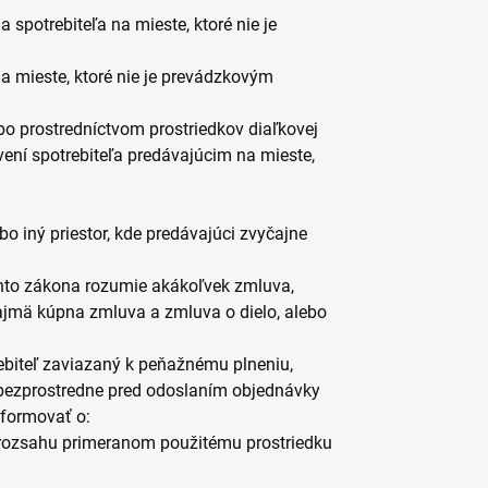
potrebiteľa na mieste, ktoré nie je
 mieste, ktoré nie je prevádzkovým
 prostredníctvom prostriedkov diaľkovej
ní spotrebiteľa predávajúcim na mieste,
o iný priestor, kde predávajúci zvyčajne
tohto zákona rozumie akákoľvek zmluva,
ajmä kúpna zmluva a zmluva o dielo, alebo
rebiteľ zaviazaný k peňažnému plneniu,
ý bezprostredne pred odoslaním objednávky
nformovať o:
rozsahu primeranom použitému prostriedku