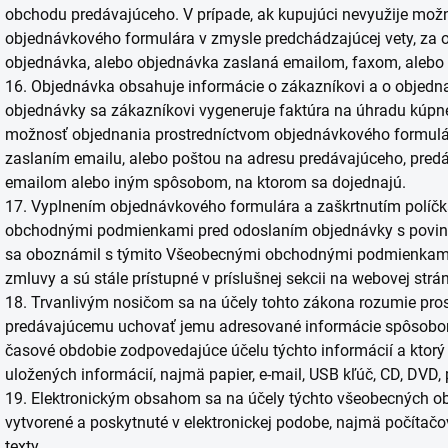
obchodu predávajúceho. V prípade, ak kupujúci nevyužije mož
objednávkového formulára v zmysle predchádzajúcej vety, za o
objednávka, alebo objednávka zaslaná emailom, faxom, alebo
16. Objednávka obsahuje informácie o zákazníkovi a o objedn
objednávky sa zákazníkovi vygeneruje faktúra na úhradu kúpnej
možnosť objednania prostredníctvom objednávkového formulára
zaslaním emailu, alebo poštou na adresu predávajúceho, pre
emailom alebo iným spôsobom, na ktorom sa dojednajú.
17. Vyplnením objednávkového formulára a zaškrtnutím polí
obchodnými podmienkami pred odoslaním objednávky s povinno
sa oboznámil s týmito Všeobecnými obchodnými podmienkami, 
zmluvy a sú stále prístupné v príslušnej sekcii na webovej str
18. Trvanlivým nosičom sa na účely tohto zákona rozumie prost
predávajúcemu uchovať jemu adresované informácie spôsobom
časové obdobie zodpovedajúce účelu týchto informácií a kto
uložených informácií, najmä papier, e-mail, USB kľúč, CD, DVD,
19. Elektronickým obsahom sa na účely týchto všeobecných 
vytvorené a poskytnuté v elektronickej podobe, najmä počítačov
texty.