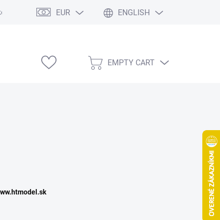
EUR
ENGLISH
e výstavy
EMPTY CART
SHOPPING
CART
www.htmodel.sk