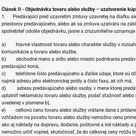
Článok II - Objednávka tovaru alebo služby – uzatvorenie kú
1. Predávajúci pred uzavretím zmluvy uzavretej na diaľku a
priestorov predávajúceho, alebo ak sa zmluva uzatvára na zákl
spotrebiteľ odošle objednávku, jasne a zrozumiteľne oznamuje 
a) hlavné vlastnosti tovaru alebo charakter služby v rozsa
komunikácie a tovaru alebo službe,
b) obchodné meno a sídlo alebo miesto podnikania predávaj
predávajúci koná,
c) telefónne číslo predávajúceho a ďalšie údaje, ktoré sú dôl
najmä adresu jeho elektronickej pošty a číslo faxu, ak ich má,
d) adresu predávajúceho alebo osoby, v mene ktorej predávaj
uplatniť reklamáciu tovaru alebo služby, podať sťažnosť alebo i
uvedenej v písmene b),
e) celkovú cenu tovaru alebo služby vrátane dane z pridanej
vzhľadom na povahu tovaru alebo služby nemožno cenu primera
ako aj náklady na dopravu, dodanie, poštovné a iné náklady a p
nemožno určiť vopred, skutočnosť, že do celkovej ceny môžu by