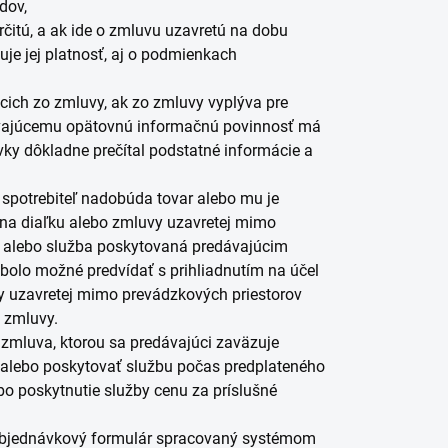
dov,
čitú, a ak ide o zmluvu uzavretú na dobu
žuje jej platnosť, aj o podmienkach
ich zo zmluvy, ak zo zmluvy vyplýva pre
dávajúcemu opätovnú informačnú povinnosť má
ávky dôkladne prečítal podstatné informácie a
spotrebiteľ nadobúda tovar alebo mu je
 na diaľku alebo zmluvy uzavretej mimo
ý alebo služba poskytovaná predávajúcim
 bolo možné predvídať s prihliadnutím na účel
vy uzavretej mimo prevádzkových priestorov
 zmluvy.
zmluva, ktorou sa predávajúci zaväzuje
r alebo poskytovať službu počas predplateného
bo poskytnutie služby cenu za príslušné
objednávkový formulár spracovaný systémom