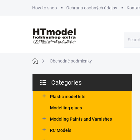
Skip
How to shop
Ochrana osobných údajov
Kontak
to
content
Home
Obchodné podmienky
S
Categories
i
Skip
d
categories
e
Plastic model kits
b
Modelling glues
a
r
Modeling Paints and Varnishes
RC Models