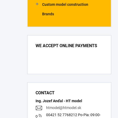
Custom model construction
Brands
WE ACCEPT ONLINE PAYMENTS
CONTACT
Ing. Jozef Anďal - HT model
htmodel
@
htmodel.sk
00421 52 7768212 Po-Pia: 09:00-