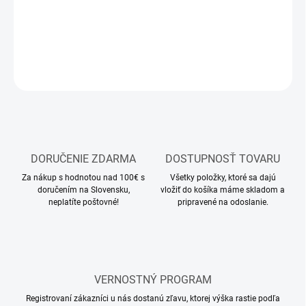
DETAILNÉ INFORMÁCIE
OPÝTAŤ SA
STRÁŽIŤ
DORUČENIE ZDARMA
DOSTUPNOSŤ TOVARU
Za nákup s hodnotou nad 100€ s
Všetky položky, ktoré sa dajú
doručením na Slovensku,
vložiť do košíka máme skladom a
neplatíte poštovné!
pripravené na odoslanie.
VERNOSTNÝ PROGRAM
Registrovaní zákazníci u nás dostanú zľavu, ktorej výška rastie podľa