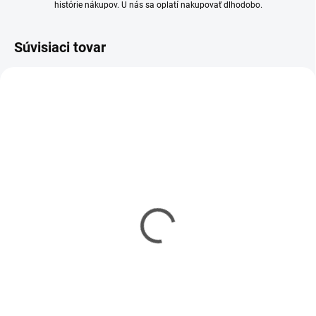
histórie nákupov. U nás sa oplatí nakupovať dlhodobo.
Súvisiaci tovar
SKLADOM
(1 KS)
Tamiya RC Scania 770 S
4x2 1/14 KIT
€448,95
€365 bez DPH
Do košíka