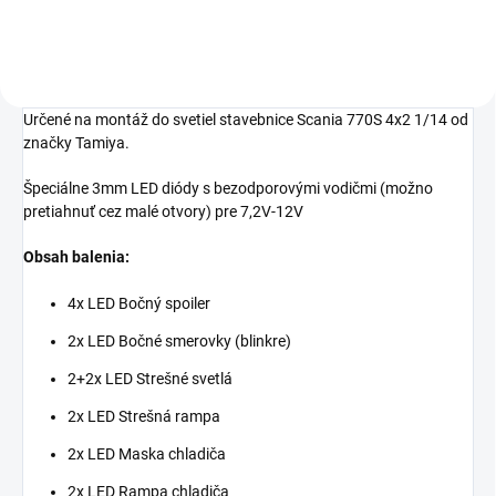
Určené na montáž do svetiel stavebnice Scania 770S 4x2 1/14
od
značky Tamiya.
Špeciálne 3mm LED diódy s bezodporovými vodičmi (možno
pretiahnuť cez malé otvory) pre 7,2V-12V
Obsah balenia:
4x LED Bočný spoiler
2x LED Bočné smerovky (blinkre)
2+2x LED Strešné svetlá
2x LED Strešná rampa
2x LED Maska chladiča
2x LED Rampa chladiča