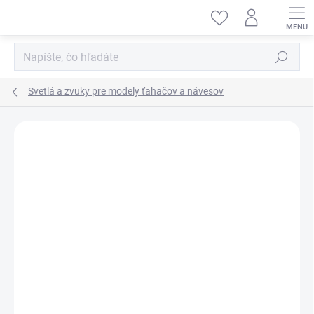
Prejsť
na
obsah
Hľadať
Svetlá a zvuky pre modely ťahačov a návesov
ZNAČKA:
Š-HOBBY