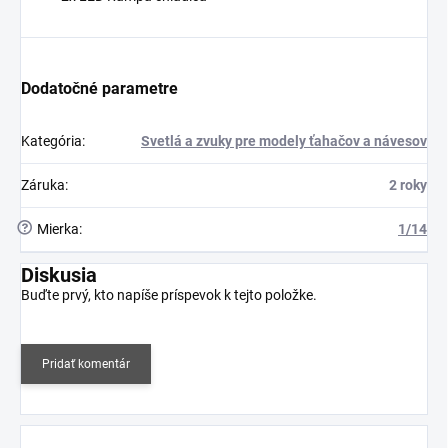
Dodatočné parametre
Kategória
:
Svetlá a zvuky pre modely ťahačov a návesov
Záruka
:
2 roky
?
Mierka
:
1/14
Diskusia
Buďte prvý, kto napíše príspevok k tejto položke.
Pridať komentár