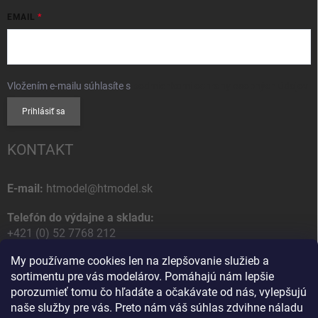
EMAIL
Vložením e-mailu súhlasíte s
podmienkami ochrany osobných údajov
Prihlásiť sa
KONTAKT
E-mail:
htmodel@htmodel.sk
Telefón do výdajne a skladu:
+421 (0) 52 7768 212
My používame cookies len na zlepšovanie služieb a
Poštová / Odberná adresa:
sortimentu pre vás modelárov. Pomáhajú nám lepšie
HT model
porozumieť tomu čo hľadáte a očakávate od nás, vylepšujú
Na letisko 49
naše služby pre vás. Preto nám váš súhlas zdvihne náladu
058 01 Poprad