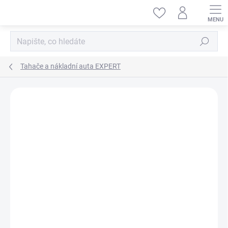
Přejít
na
obsah
Hledat
Tahače a nákladní auta EXPERT
ZNAČKA:
AMEWI