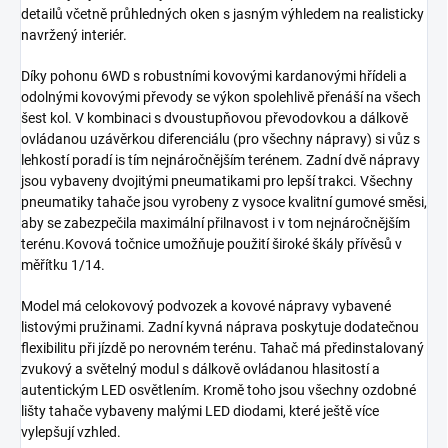
detailů včetně průhledných oken s jasným výhledem na realisticky
navržený interiér.
Díky pohonu 6WD s robustními kovovými kardanovými hřídeli a
odolnými kovovými převody se výkon spolehlivě přenáší na všech
šest kol. V kombinaci s dvoustupňovou převodovkou a dálkově
ovládanou uzávěrkou diferenciálu (pro všechny nápravy) si vůz s
lehkostí poradí is tím nejnáročnějším terénem. Zadní dvě nápravy
jsou vybaveny dvojitými pneumatikami pro lepší trakci. Všechny
pneumatiky tahače jsou vyrobeny z vysoce kvalitní gumové směsi,
aby se zabezpečila maximální přilnavost i v tom nejnáročnějším
terénu.Kovová točnice umožňuje použití široké škály přívěsů v
měřítku 1/14.
Model má celokovový podvozek a kovové nápravy vybavené
listovými pružinami. Zadní kyvná náprava poskytuje dodatečnou
flexibilitu při jízdě po nerovném terénu. Tahač má předinstalovaný
zvukový a světelný modul s dálkově ovládanou hlasitostí a
autentickým LED osvětlením. Kromě toho jsou všechny ozdobné
lišty tahače vybaveny malými LED diodami, které ještě více
vylepšují vzhled.