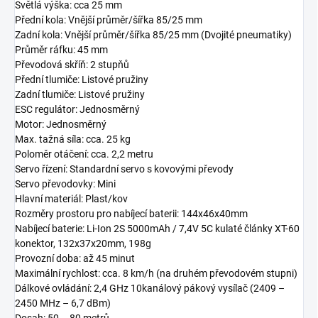
Světlá výška: cca 25 mm
Přední kola: Vnější průměr/šířka 85/25 mm
Zadní kola: Vnější průměr/šířka 85/25 mm (Dvojité pneumatiky)
Průměr ráfku: 45 mm
Převodová skříň: 2 stupňů
Přední tlumiče: Listové pružiny
Zadní tlumiče: Listové pružiny
ESC regulátor: Jednosměrný
Motor: Jednosměrný
Max. tažná síla: cca. 25 kg
Poloměr otáčení: cca. 2,2 metru
Servo řízení: Standardní servo s kovovými převody
Servo převodovky: Mini
Hlavní materiál: Plast/kov
Rozměry prostoru pro nabíjecí baterii: 144x46x40mm
Nabíjecí baterie: Li-Ion 2S 5000mAh / 7,4V 5C kulaté články XT-60
konektor, 132x37x20mm, 198g
Provozní doba: až 45 minut
Maximální rychlost: cca. 8 km/h (na druhém převodovém stupni)
Dálkové ovládání: 2,4 GHz 10kanálový pákový vysílač (2409 –
2450 MHz – 6,7 dBm)
Dosah: 50 – 80 metrů