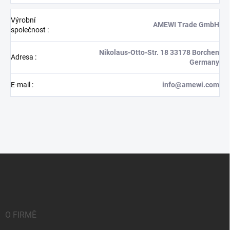
Výrobní
AMEWI Trade GmbH
společnost
:
Nikolaus-Otto-Str. 18 33178 Borchen
Adresa
:
Germany
E-mail
:
info@amewi.com
Z
á
p
a
t
í
O FIRMĚ