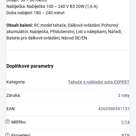
Nabíječka: Nabíječka 100 – 240 V B3 20W (1,6 A)
Doba nabíjení: 180 – 240 minut
Obsah balení:
RC model tahače, Dálkové ovládání, Pohonný
akumulátor, Nabíječka, Příslušenství, List s nálepkami, Nářadí,
Baterie pro dálkové ovládání, Návod DE/EN
Doplňkové parametry
Kategorie
:
Tahače a nákladní auta EXPERT
Záruka
:
2 roky
EAN
:
4262500341137
?
Měřítko
:
1/14
?
Provedení
:
RTR