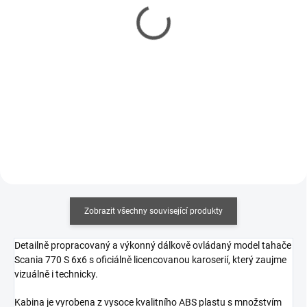
Akumulátor Š-hobby Li-
Akumulátor Š-hobby Li-
Ion 6240mAh/7,4V 20A
Ion 6600mAh/7,4V 20A
pro RC trucky (Bez
pro RC trucky (Bez
konektoru)
€44,90
konektoru)
€44,90
€36,50 bez DPH
€36,50 bez DPH
Detail
Do košíku
Zobrazit všechny související produkty
Detailně propracovaný a výkonný dálkově ovládaný model tahače
Scania 770 S 6x6 s oficiálně licencovanou karoserií, který zaujme
vizuálně i technicky.
Kabina je vyrobena z vysoce kvalitního ABS plastu s množstvím