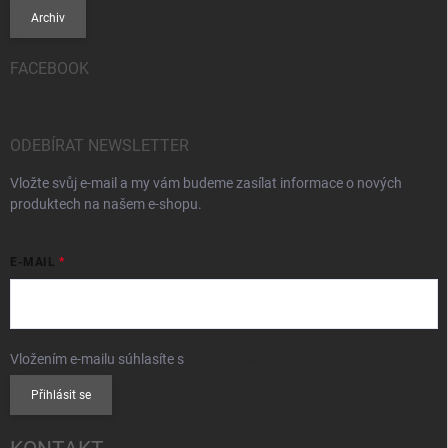
Archiv
FACEBOOK
ODEBÍRAT NEWSLETTER
Vložte svůj e-mail a my vám budeme zasílat informace o nových
produktech na našem e-shopu.
E-MAIL
Vložením e-mailu súhlasíte s
podmienkami ochrany osobných údajov
Přihlásit se