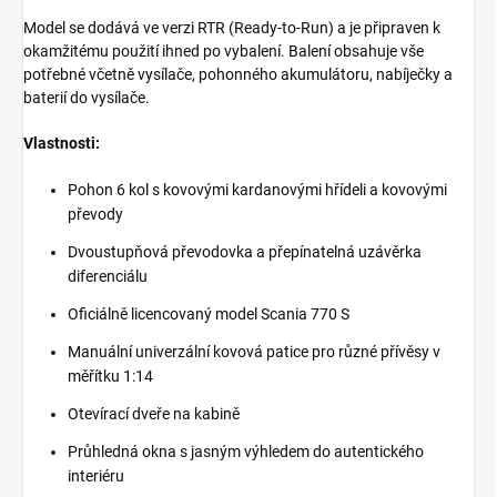
Model se dodává ve verzi RTR (Ready-to-Run) a je připraven k
okamžitému použití ihned po vybalení. Balení obsahuje vše
potřebné včetně vysílače, pohonného akumulátoru, nabíječky a
baterií do vysílače.
Vlastnosti:
Pohon 6 kol s kovovými kardanovými hřídeli a kovovými
převody
Dvoustupňová převodovka a přepínatelná uzávěrka
diferenciálu
Oficiálně licencovaný model Scania 770 S
Manuální univerzální kovová patice pro různé přívěsy v
měřítku 1:14
Otevírací dveře na kabině
Průhledná okna s jasným výhledem do autentického
interiéru