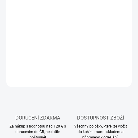
11.8.2026
MOŽNOSTI
DORUČENÍ
−
+
Přidat do košíku
RC model tahače
DETAILNÍ INFORMACE
ZEPTAT SE
HLÍDAT
DORUČENÍ ZDARMA
DOSTUPNOST ZBOŽÍ
Za nákup s hodnotou nad 120 € s
Všechny položky, které lze vložit
doručením do ČR, neplatíte
do košíku máme skladem a
poštovné!
připraveny k odeslání.