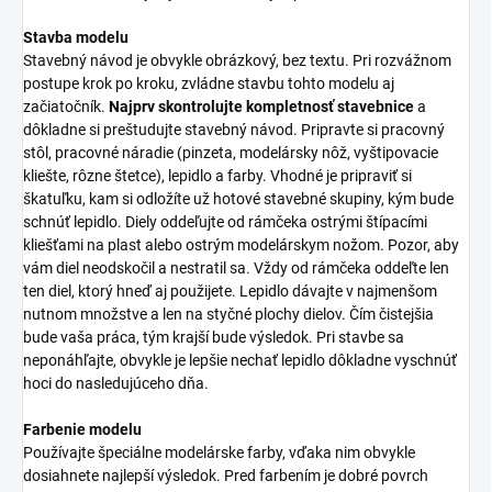
Stavba modelu
Stavebný návod je obvykle obrázkový, bez textu. Pri rozvážnom
postupe krok po kroku, zvládne stavbu tohto modelu aj
začiatočník.
Najprv skontrolujte kompletnosť stavebnice
a
dôkladne si preštudujte stavebný návod. Pripravte si pracovný
stôl, pracovné náradie (pinzeta, modelársky nôž, vyštipovacie
kliešte, rôzne štetce), lepidlo a farby. Vhodné je pripraviť si
škatuľku, kam si odložíte už hotové stavebné skupiny, kým bude
schnúť lepidlo. Diely oddeľujte od rámčeka ostrými štípacími
kliešťami na plast alebo ostrým modelárskym nožom. Pozor, aby
vám diel neodskočil a nestratil sa. Vždy od rámčeka oddeľte len
ten diel, ktorý hneď aj použijete. Lepidlo dávajte v najmenšom
nutnom množstve a len na styčné plochy dielov. Čím čistejšia
bude vaša práca, tým krajší bude výsledok. Pri stavbe sa
neponáhľajte, obvykle je lepšie nechať lepidlo dôkladne vyschnúť
hoci do nasledujúceho dňa.
Farbenie modelu
Používajte špeciálne modelárske farby, vďaka nim obvykle
dosiahnete najlepší výsledok. Pred farbením je dobré povrch