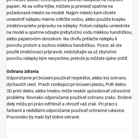
papieri. Ak sa voľne hýbe, môžete ju preniesť opatrne na
požadované miesto na modeli. Najprv miesto kam chcete
umiestniť nálepku mierne zvlhčite vodou, alebo použite kvapku
zmäkčovacieho prípravku na nálepky. Potom nálepku umiestnite
na model a opatrne odsajte prebytočnú vodu mäkkou handričkou,
alebo papierovým obrúskom. Na chvíľu pritlačte nálepku k
povrchu prstom a suchou mäkkou handričkou. Pozor, ak ste
použili zmäkčovací prípravok, nedotýkajte sa už zbytočne
povrchu nálepky kým nevyschne, pretože ju môžete úplne zničiť.
Ochrana zdravia
Odporúčame pri brúsení používať respirátor, alebo inú ochranu
dýchacích ciest. Prach vznikajúci pri brúsení plastu, PUR dielov,
3D print dielov, alebo tmelov, môže neskôr spôsobovať zdravotné
problémy. Rovnako odporúčame používať ochranu zraku. Drobné
diely môžu pri práci odfrknúť a ohroziť váš zrak. Pri práci s
farbami a riedidlami odporúčame používať ochranné rukavice.
Pracovisko by malo byť dobre vetrané.