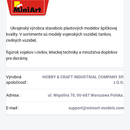
Ukrajinský výrobca stavebníc plastových modelov špičkovej
kvality. V sortimente sú modely vojenských vozidiel, tankov,
civilných vozidiel,
figúrok vojakov i civilov, leteckej techniky a množstva doplnkov
pre diorámy.
Výrobná
HOBBY & CRAFT INDUSTRIAL COMPANY SP.
spoločnosť
:
z O.O.
Adresa
:
ul. Wspólna 70, 00-687 Warszawa Polska.
E-mail
:
support@miniart-models.com