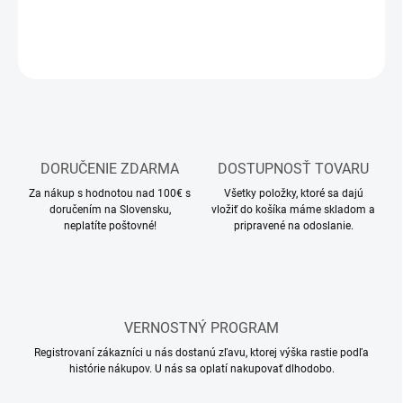
DETAILNÉ INFORMÁCIE
OPÝTAŤ SA
STRÁŽIŤ
DORUČENIE ZDARMA
DOSTUPNOSŤ TOVARU
Za nákup s hodnotou nad 100€ s
Všetky položky, ktoré sa dajú
doručením na Slovensku,
vložiť do košíka máme skladom a
neplatíte poštovné!
pripravené na odoslanie.
VERNOSTNÝ PROGRAM
Registrovaní zákazníci u nás dostanú zľavu, ktorej výška rastie podľa
histórie nákupov. U nás sa oplatí nakupovať dlhodobo.