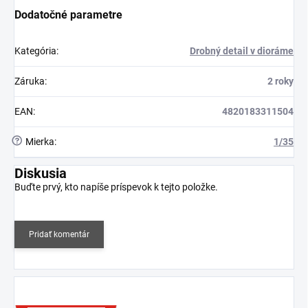
Dodatočné parametre
Kategória
:
Drobný detail v dioráme
Záruka
:
2 roky
EAN
:
4820183311504
?
Mierka
:
1/35
Diskusia
Buďte prvý, kto napíše príspevok k tejto položke.
Pridať komentár