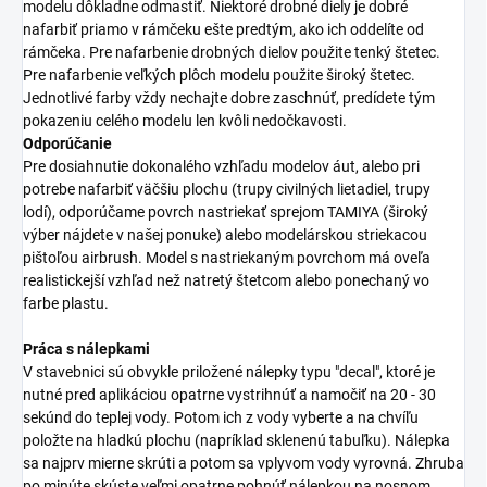
modelu dôkladne odmastiť. Niektoré drobné diely je dobré
nafarbiť priamo v rámčeku ešte predtým, ako ich oddelíte od
rámčeka. Pre nafarbenie drobných dielov použite tenký štetec.
Pre nafarbenie veľkých plôch modelu použite široký štetec.
Jednotlivé farby vždy nechajte dobre zaschnúť, predídete tým
pokazeniu celého modelu len kvôli nedočkavosti.
Odporúčanie
Pre dosiahnutie dokonalého vzhľadu modelov áut, alebo pri
potrebe nafarbiť väčšiu plochu (trupy civilných lietadiel, trupy
lodí), odporúčame povrch nastriekať sprejom TAMIYA (široký
výber nájdete v našej ponuke) alebo modelárskou striekacou
pištoľou airbrush. Model s nastriekaným povrchom má oveľa
realistickejší vzhľad než natretý štetcom alebo ponechaný vo
farbe plastu.
Práca s nálepkami
V stavebnici sú obvykle priložené nálepky typu "decal", ktoré je
nutné pred aplikáciou opatrne vystrihnúť a namočiť na 20 - 30
sekúnd do teplej vody. Potom ich z vody vyberte a na chvíľu
položte na hladkú plochu (napríklad sklenenú tabuľku). Nálepka
sa najprv mierne skrúti a potom sa vplyvom vody vyrovná. Zhruba
po minúte skúste veľmi opatrne pohnúť nálepkou na nosnom