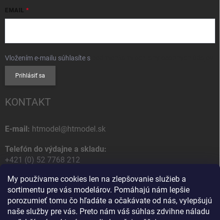
EMAIL
Vložením e-mailu súhlasíte s
podmienkami ochrany osobných údajov
Prihlásiť sa
KONTAKT
E-mail:
htmodel@htmodel.sk
Telefón do výdajne a skladu:
+421 (0) 52 7768 212
My používame cookies len na zlepšovanie služieb a
Poštová / Odberná adresa:
sortimentu pre vás modelárov. Pomáhajú nám lepšie
HT model
porozumieť tomu čo hľadáte a očakávate od nás, vylepšujú
Na letisko 49
naše služby pre vás. Preto nám váš súhlas zdvihne náladu
058 01 Poprad