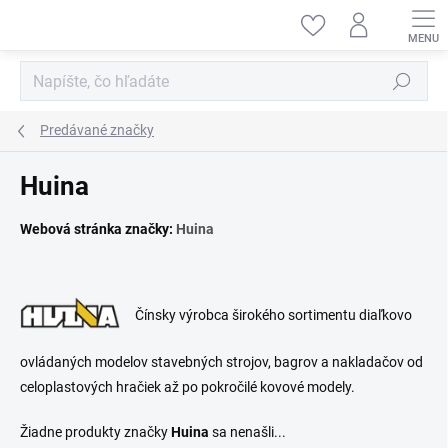
Prejsť
na
obsah
Hľadať
Predávané značky
Huina
Webová stránka značky:
Huina
Čínsky výrobca širokého sortimentu diaľkovo
ovládaných modelov stavebných strojov, bagrov a nakladačov od
celoplastových hračiek až po pokročilé kovové modely.
Žiadne produkty značky
Huina
sa nenašli...