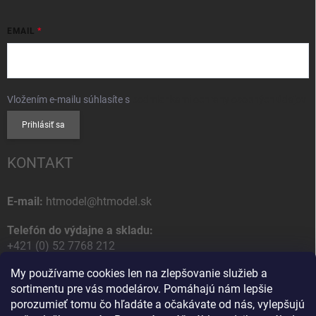
EMAIL
Vložením e-mailu súhlasíte s
podmienkami ochrany osobných údajov
Prihlásiť sa
KONTAKT
E-mail:
htmodel@htmodel.sk
Telefón do výdajne a skladu:
+421 (0) 52 7768 212
My používame cookies len na zlepšovanie služieb a
Poštová / Odberná adresa:
sortimentu pre vás modelárov. Pomáhajú nám lepšie
HT model
porozumieť tomu čo hľadáte a očakávate od nás, vylepšujú
Na letisko 49