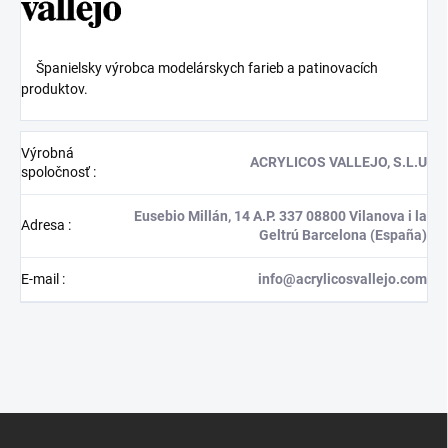
Španielsky výrobca modelárskych farieb a patinovacích
produktov.
Výrobná
ACRYLICOS VALLEJO, S.L.U
spoločnosť
:
Eusebio Millán, 14 A.P. 337 08800 Vilanova i la
Adresa
:
Geltrú Barcelona (España)
E-mail
:
info@acrylicosvallejo.com
Z
á