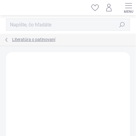
Prejsť
na
obsah
Hľadať
Literatúra o patinovaní
ZNAČKA:
VALLEJO