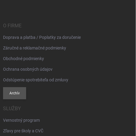
p
ä
t
i
O FIRME
e
Doprava a platba / Poplatky za doručenie
Záručné a reklamačné podmienky
Obchodné podmienky
Ochrana osobných údajov
Odstúpenie spotrebiteľa od zmluvy
Archív
SLUŽBY
Vernostný program
Zľavy pre školy a CVČ