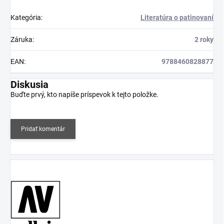
Kategória
:
Literatúra o patinovaní
Záruka
:
2 roky
EAN
:
9788460828877
Diskusia
Buďte prvý, kto napíše príspevok k tejto položke.
Pridať komentár