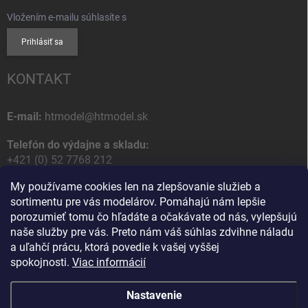
Vložením e-mailu súhlasíte s
podmienkami ochrany osobných údajov
Prihlásiť sa
KONTAKT
E-mail:
htmodel@htmodel.sk
Telefón do výdajne a skladu:
+421 (0) 52 7768 212
My používame cookies len na zlepšovanie služieb a
Poštová / Odberná adresa:
sortimentu pre vás modelárov. Pomáhajú nám lepšie
HT model
porozumieť tomu čo hľadáte a očakávate od nás, vylepšujú
Na letisko 49
naše služby pre vás. Preto nám váš súhlas zdvihne náladu
058 01 Poprad
a uľahčí prácu, ktorá povedie k vašej vyššej
Slovenská Republika
spokojnosti.
Viac informácií
Nastavenie