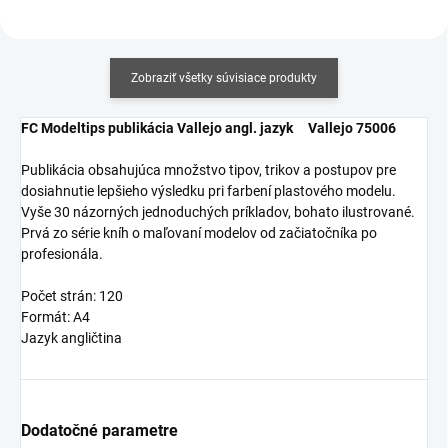
Zobraziť všetky súvisiace produkty
FC Modeltips publikácia Vallejo angl. jazyk Vallejo 75006
Publikácia obsahujúca množstvo tipov, trikov a postupov pre
dosiahnutie lepšieho výsledku pri farbení plastového modelu.
Vyše 30 názorných jednoduchých príkladov, bohato ilustrované.
Prvá zo série kníh o maľovaní modelov od začiatočníka po
profesionála.
Počet strán: 120
Formát: A4
Jazyk angličtina
Dodatočné parametre