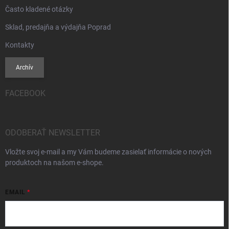
Často kladené otázky
Sklad, predajňa a výdajňa Poprad
Kontakty
Archív
FACEBOOK
ODOBERAŤ NEWSLETTER
Vložte svoj e-mail a my Vám budeme zasielať informácie o nových
produktoch na našom e-shope.
EMAIL