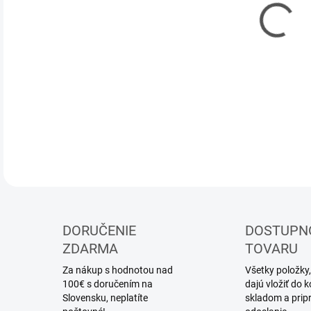
10.
MOŽ
DOR
Mode
DETA
DORUČENIE
DOSTUPN
ZDARMA
TOVARU
Za nákup s hodnotou nad
Všetky položky,
100€ s doručením na
dajú vložiť do
Slovensku, neplatíte
skladom a prip