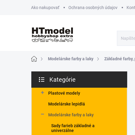
Prejsť
Ako nakupovať
Ochrana osobných údajov
Kon
na
obsah
Domov
Modelárske farby a laky
Základné farby, 
B
Kategórie
o
Preskočiť
č
kategórie
n
Plastové modely
ý
Modelárske lepidlá
p
a
Modelárske farby a laky
n
Sady farieb základné a
e
univerzálne
l