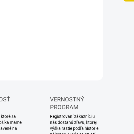
8.2026
NOSTI
UČENIA
−
+
Pridať do košíka
lárska farba v spreji Vallejo
ILNÉ INFORMÁCIE
OPÝTAŤ SA
STRÁŽIŤ
OSŤ
VERNOSTNÝ
PROGRAM
 ktoré sa
Registrovaní zákazníci u
 košíka máme
nás dostanú zľavu, ktorej
ravené na
výška rastie podľa histórie