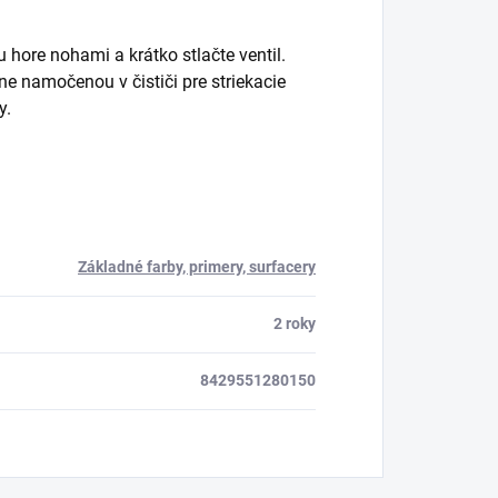
 hore nohami a krátko stlačte ventil.
ne namočenou v čističi pre striekacie
y.
Základné farby, primery, surfacery
2 roky
8429551280150