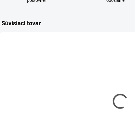
poštovné!
odoslanie.
Súvisiaci tovar
KAVAN-5MA4650
KAVAN-5MA4651
SKLADOM
SKLADOM
(1 KS)
(2 KS)
Spraygun PRO
Spraygun
- Striekacia
EASY
rukoväť pre
- Striekacia
sprej
rukoväť pre
€9,20
€5,80
sprej
€7,48 bez DPH
€4,72 bez DPH