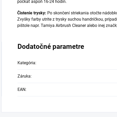
počkať aspoň 16-24 hodín.
Čistenie trysky:
Po skončení striekania otočte nádobku
Zvyšky farby utrite z trysky suchou handričkou, prípad
pištole napr. Tamiya Airbrush Cleaner alebo inej značk
Dodatočné parametre
Kategória
:
Záruka
:
EAN
: