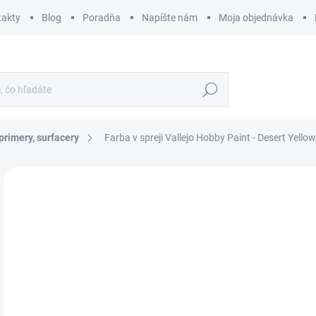
takty
Blog
Poradňa
Napíšte nám
Moja objednávka
Hľadať
primery, surfacery
Farba v spreji Vallejo Hobby Paint - Desert Yello
ZNAČKA:
VALLEJO
€
€10
Jedn
€32,5
cena
SK
MÔŽ
DO: