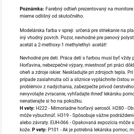
Poznámka:
Farebný odtieň prezentovaný na monitore 
mierne odlišný od skutočného.
Modelárska farba v spreji určená pre striekanie na plast
iný vhodný povrch. Pozor, nevhodné pre penový polysty
acetát a 2-methoxy-1 methylethyl- acetát!
Nevhodné pre deti. Práca detí s farbou musí byť vždy
Horľavina, nebezpečné výpary, miestnosť pri práci dôk
oheň a zdroje iskier. Neskladujte pri zdrojoch tepla. Pri
prípade zasiahnutia očí a sliznice vypláchnite čistou 
problémov z nadýchania, zabezpečte prívod čerstvého v
nevyvolajte zvracanie, vyhľadajte ihneď lekársku pom
nenatierajte si ho na pokožku.
H vety:
H222 -
Mimoriadne horľavý aerosól.
H280 - Obs
môže vybuchnúť. H319 - Spôsobuje vážne podráždenie
alebo závraty. EUH-066 - Opakovaná expozícia môže s
kože.
P vety:
P101 - Ak je potrebná lekárska pomoc, maj