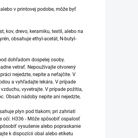
alebo v printovej podobe, môže byť
, kov, drevo, keramiku, textil, alebo na
rén, obsahuje ethyl-acetát, N-butyl-
 pod dohľadom dospelej osoby.
ladne vetrať. Nepoužívajte otvorený
 práci nejedzte, nepite a nefajčite. V
vodou a vyhľadajte lekára. V prípade
zduchu, vyvetrajte. V prípade požitia,
oc. Obsah nádoby nepite ani nejedzte,
ahuje plyn pod tlakom; pri zahriatí
 očí. H336 - Môže spôsobiť ospalosť
pôsobiť vysušenie alebo popraskanie
te k dispozícii obal alebo etiketu