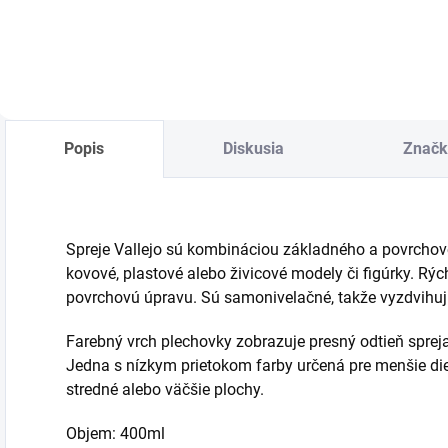
Do košíka
Do košíka
Popis
Diskusia
Značk
Spreje Vallejo sú kombináciou základného a povrchové
kovové, plastové alebo živicové modely či figúrky. R
povrchovú úpravu. Sú samonivelačné, takže vyzdvihujú 
Farebný vrch plechovky zobrazuje presný odtieň spreja
Jedna s nízkym prietokom farby určená pre menšie di
stredné alebo väčšie plochy.
Objem: 400ml