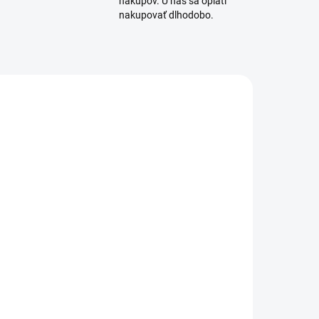
nákupov. U nás sa oplatí
nakupovať dlhodobo.