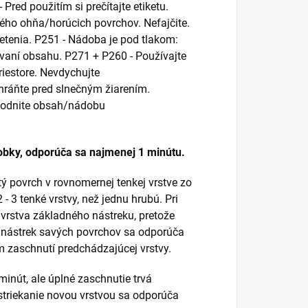
red použitím si prečítajte etiketu.
ého ohňa/horúcich povrchov. Nefajčite.
ietenia. P251 - Nádoba je pod tlakom:
bovaní obsahu. P271 + P260 - Používajte
riestore. Nevdychujte
ráňte pred slnečným žiarením.
škodnite obsah/nádobu
obky, odporúča sa najmenej 1 minútu.
ý povrch v rovnomernej tenkej vrstve zo
- 3 tenké vrstvy, než jednu hrubú. Pri
 vrstva základného nástreku, pretože
re nástrek savých povrchov sa odporúča
om zaschnutí predchádzajúcej vrstvy.
minút, ale úplné zaschnutie trvá
estriekanie novou vrstvou sa odporúča