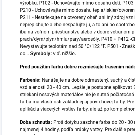
výrobku. P102 - Uchovávajte mimo dosahu detí. P103 - P
P210 - Uchovávajte mimo dosahu tepla/iskier/otvoren
P211 - Nestriekajte na otvorený oheň ani iný zdroj vzn
neprepichujte alebo nespaľujte ju, a to ani po spotre
iba na voľnom priestranstve alebo v dobre vetranom p
prach/dym/plyn/hmlu/pary/aerosóly. P410 + P412 -Ch
Nevystavujte teplotám nad 50 °C/122 °F. P501 - Zne
do...
Symboly:
viď. nižšie.
Pred použitím farbu dobre rozmiešajte trasením nád
Farbenie:
Nanášajte na dobre odmastený, suchý a čist
vzdialenosti 20 - 40 cm. Lepšie je postupne aplikovať 2 
striekaní nesavých materiálov nie je nutná počiatočná
farba má vlastnosti základnej aj povrchovej farby. P
aplikácia viacerých vrstiev farby, ale až po kompletn
Doba schnutia:
Proti dotyku zaschne farba do 20 - 30 
najmenej 4 hodiny, podľa hrúbky vrstvy. Pre ďalšie pr