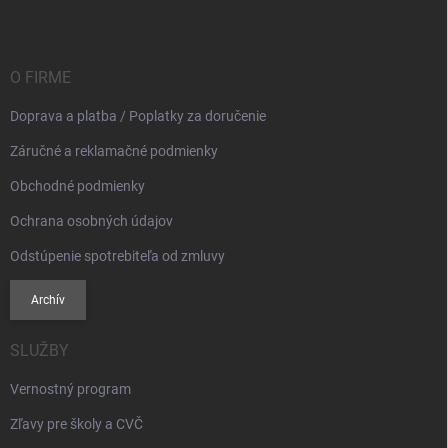
p
ä
t
i
O FIRME
e
Doprava a platba / Poplatky za doručenie
Záručné a reklamačné podmienky
Obchodné podmienky
Ochrana osobných údajov
Odstúpenie spotrebiteľa od zmluvy
Archív
SLUŽBY
Vernostný program
Zľavy pre školy a CVČ