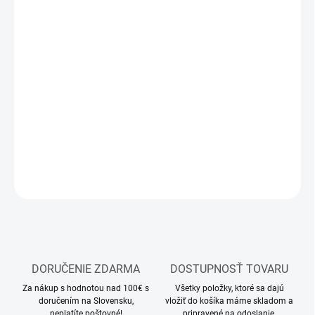
12.8.2026
MOŽNOSTI
DORUČENIA
−
+
Pridať do košíka
RC model monster trucku
DETAILNÉ INFORMÁCIE
OPÝTAŤ SA
STRÁŽIŤ
DORUČENIE ZDARMA
DOSTUPNOSŤ TOVARU
Za nákup s hodnotou nad 100€ s
Všetky položky, ktoré sa dajú
doručením na Slovensku,
vložiť do košíka máme skladom a
neplatíte poštovné!
pripravené na odoslanie.