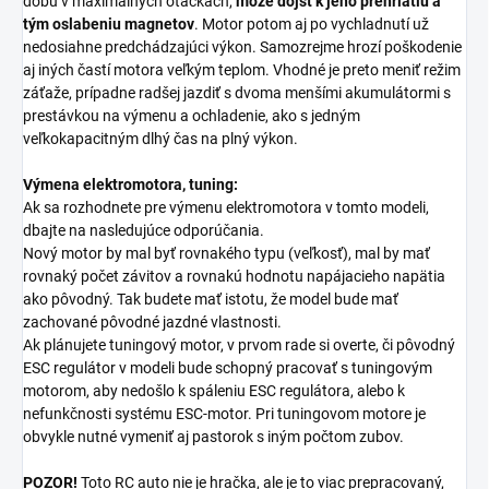
dobu v maximálnych otáčkach,
môže dôjsť k jeho prehriatiu a
tým oslabeniu magnetov
. Motor potom aj po vychladnutí už
nedosiahne predchádzajúci výkon. Samozrejme hrozí poškodenie
aj iných častí motora veľkým teplom. Vhodné je preto meniť režim
záťaže, prípadne radšej jazdiť s dvoma menšími akumulátormi s
prestávkou na výmenu a ochladenie, ako s jedným
veľkokapacitným dlhý čas na plný výkon.
Výmena elektromotora, tuning:
Ak sa rozhodnete pre výmenu elektromotora v tomto modeli,
dbajte na nasledujúce odporúčania.
Nový motor by mal byť rovnakého typu (veľkosť), mal by mať
rovnaký počet závitov a rovnakú hodnotu napájacieho napätia
ako pôvodný. Tak budete mať istotu, že model bude mať
zachované pôvodné jazdné vlastnosti.
Ak plánujete tuningový motor, v prvom rade si overte, či pôvodný
ESC regulátor v modeli bude schopný pracovať s tuningovým
motorom, aby nedošlo k spáleniu ESC regulátora, alebo k
nefunkčnosti systému ESC-motor. Pri tuningovom motore je
obvykle nutné vymeniť aj pastorok s iným počtom zubov.
POZOR!
Toto RC auto nie je hračka, ale je to viac prepracovaný,