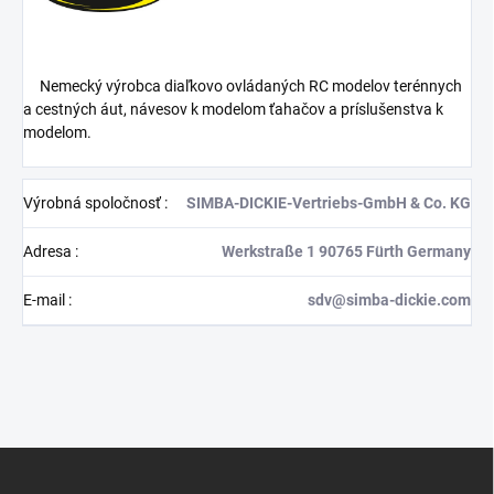
Nemecký výrobca diaľkovo ovládaných RC modelov terénnych
a cestných áut, návesov k modelom ťahačov a príslušenstva k
modelom.
Výrobná spoločnosť
:
SIMBA-DICKIE-Vertriebs-GmbH & Co. KG
Adresa
:
Werkstraße 1 90765 Fürth Germany
E-mail
:
sdv@simba-dickie.com
Z
á