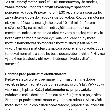
-Ak máte
nový motor
, ktorý ešte nie namontovaný do modelu,
zábeh
môžete urobiť
tradičným osvedčeným spôsobom
ponorený vo vode. Pripojte motor k ESC regulátoru a spustite ho
za káble zvislo dole do nádoby s čistou vodou. Roztočte motor na
nízkych otáčkach a nechajte ho bežať 10 - 15 minút. Potom
môžete otáčky na niekoľko minút zvýšiť postupne až na
maximum. nakoniec motor vytiahnite z vody a nechajte ho chvíľu
bežať, aby sa voda z motora vyfúkala von. Zabehnutý motor
môžete namontovať do modelu a môžete hneď jazdiť na plný
výkon. Nemusíte mať obavu z motora ponoreného vo vode. Bude
fungovať normálne a voda ho bude počas zábehu chladiť. Navyše
vyplaví von čiastočky uhlíkov pri zabrúsení (voda viditeľne
stmavne).
Ochrana pred prehriatím elektromotora:
Keďže je stator tvorený permanentnými magnetmi, je dobré
vedieť, že tieto magnety postupne strácajú svoju "silu". Veľký vplyv
však má aj teplota.
Každý elektromotor sa pri prevádzke
o
zahrieva
a môže dosiahnuť teplotu aj 60
C (preto sa po jazde v
žiadnom prípade nesmie motor chytať holou rukou!). Ak sa však
motor nechladí, alebo chladí nedostatočne, prípadne sa jazdí dlhú