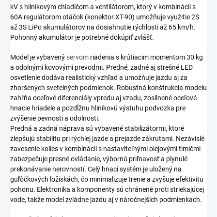
kV s hliníkovým chladičom a ventilátorom, ktorý v kombinácii s
60A regulátorom otáčok (konektor XT-90) umožňuje využitie 2S
až 3S LiPo akumulátorov na dosiahnutie rýchlosti až 65 km/h.
Pohonný akumulátor je potrebné dokúpiť zvlášť.
Model je vybavený
servom
riadenia s krútiacim momentom 30 kg
a odolnými kovovými prevodmi. Predné, zadné aj strešné LED
osvetlenie dodáva realistický vzhľad a umožňuje jazdu aj za
zhoršených svetelných podmienok. Robustná konštrukcia modelu
zahŕňa oceľové diferenciály vpredu aj vzadu, zosilnené oceľové
hnacie hriadele a pozdĺžnu hliníkovú výstuhu podvozka pre
zvýšenie pevnosti a odolnosti.
Predná a zadná náprava sú vybavené stabilizátormi, ktoré
zlepšujú stabilitu pri rýchlej jazde a prejazde zákrutami. Nezávislé
zavesenie kolies v kombinácii s nastaviteľnými olejovými tlmičmi
zabezpečuje presné ovládanie, výbornú priľnavosť a plynulé
prekonávanie nerovností. Celý hnací systém je uložený na
guľôčkových ložiskách, čo minimalizuje trenie a zvyšuje efektivitu
pohonu. Elektronika a komponenty sú chránené proti striekajúcej
vode, takže model zvládne jazdu aj v náročnejších podmienkach.