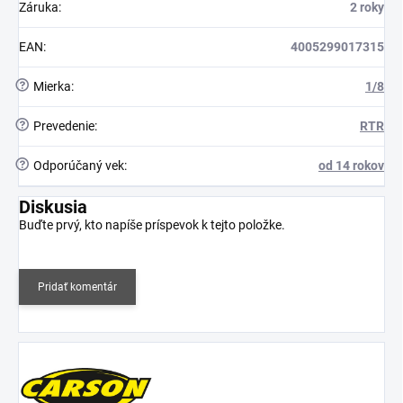
Záruka
:
2 roky
EAN
:
4005299017315
?
Mierka
:
1/8
?
Prevedenie
:
RTR
?
Odporúčaný vek
:
od 14 rokov
Diskusia
Buďte prvý, kto napíše príspevok k tejto položke.
Pridať komentár