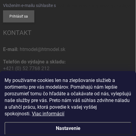
Vložením e-mailu súhlasíte s
podmienkami ochrany osobných údajov
Prihlásiť sa
KONTAKT
E-mail:
htmodel@htmodel.sk
Telefón do výdajne a skladu:
+421 (0) 52 7768 212
My používame cookies len na zlepšovanie služieb a
Poštová / Odberná adresa:
sortimentu pre vás modelárov. Pomáhajú nám lepšie
HT model
porozumieť tomu čo hľadáte a očakávate od nás, vylepšujú
Na letisko 49
naše služby pre vás. Preto nám váš súhlas zdvihne náladu
058 01 Poprad
a uľahčí prácu, ktorá povedie k vašej vyššej
Slovenská Republika
spokojnosti.
Viac informácií
Nastavenie