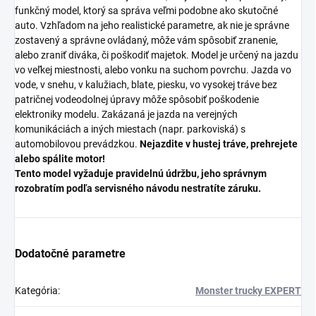
funkčný model, ktorý sa správa veľmi podobne ako skutočné
auto. Vzhľadom na jeho realistické parametre, ak nie je správne
zostavený a správne ovládaný, môže vám spôsobiť zranenie,
alebo zraniť diváka, či poškodiť majetok. Model je určený na jazdu
vo veľkej miestnosti, alebo vonku na suchom povrchu. Jazda vo
vode, v snehu, v kalužiach, blate, piesku, vo vysokej tráve bez
patričnej vodeodolnej úpravy môže spôsobiť poškodenie
elektroniky modelu. Zakázaná je jazda na verejných
komunikáciách a iných miestach (napr. parkoviská) s
automobilovou prevádzkou.
Nejazdite v hustej tráve, prehrejete
alebo spálite motor!
Tento model vyžaduje pravidelnú údržbu, jeho správnym
rozobratím podľa servisného návodu nestratíte záruku.
Dodatočné parametre
Kategória
:
Monster trucky EXPERT