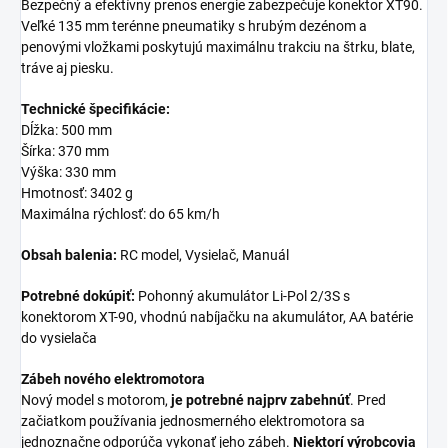
Bezpečný a efektívny prenos energie zabezpečuje konektor XT90.
Veľké 135 mm terénne pneumatiky s hrubým dezénom a
penovými vložkami poskytujú maximálnu trakciu na štrku, blate,
tráve aj piesku.
Technické špecifikácie:
Dĺžka: 500 mm
Šírka: 370 mm
Výška: 330 mm
Hmotnosť: 3402 g
Maximálna rýchlosť: do 65 km/h
Obsah balenia:
RC model, Vysielač, Manuál
Potrebné dokúpiť:
Pohonný akumulátor Li-Pol 2/3S s
konektorom XT-90, vhodnú nabíjačku na akumulátor, AA batérie
do vysielača
Zábeh nového elektromotora
Nový model s motorom,
je potrebné najprv zabehnúť
. Pred
začiatkom používania jednosmerného elektromotora sa
jednoznačne odporúča vykonať jeho zábeh.
Niektorí výrobcovia