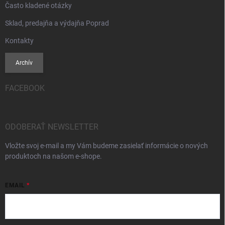
Často kladené otázky
Sklad, predajňa a výdajňa Poprad
Kontakty
Archív
FACEBOOK
ODOBERAŤ NEWSLETTER
Vložte svoj e-mail a my Vám budeme zasielať informácie o nových
produktoch na našom e-shope.
EMAIL