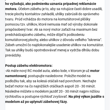
ho vyžadujú, ako podmienku uznania prípadnej reklamácie
motora.
Účelom zábehu je to, aby sa rotujúce časti dobre usadili,
trecie plochy kontaktov zahladili, uhlíky zabrúsili do správneho
tvaru. Prúd vchádza do motora na komutátorové plôšky
pomocou tzv. uhlíkov, ktoré nemusia mať od výroby dokonale
prispôsobený tvar. Ak sa nový motor zaťaží na maximum bez
predchádzajúceho zábehu, môže dôjsť k poškodeniu
komutátorovej plochy, alebo uhlíkov z dôvodu veľkého "iskrenia".
Zábeh umožní čo najdokonalejšie usadenie uhlíkov na komutátor.
Tak sa uhlíky budú opotrebovávať menej a vydržia dlhšiu dobu
prevádzky.
Postup zábehu elektromotora:
-Ak máte nový RC model auta, alebo lode, v ktorom je už
motor
namontovaný
, postupujte nasledovne. Položte model na
podložku tak, aby sa kolesá otáčali nad povrchom. Nechajte
bežať motor na čo najnižších otáčkach aspoň 20 - 30 minút.
Následne môžete s modelom jazdiť 20 - 30 minút najprv nižšou
rýchlosťou a postupne rýchlosť zvyšovať.
Na plný výkon jazdite s
modelom až po uplynutí zábehovej fázy.