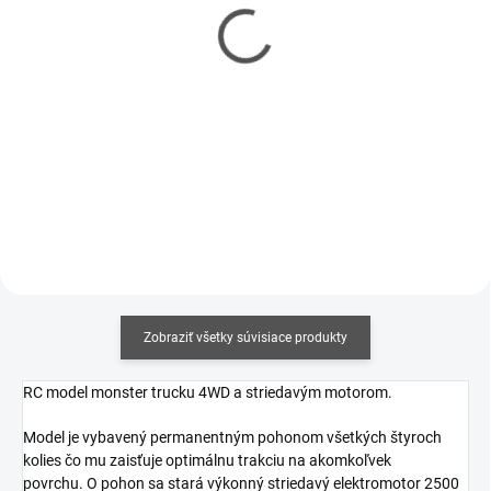
Akumulátor Carson Li-
Akumulátor Carson Li-
Pol 5000mAh/7,4V 60C
Pol 4500mAh/11,1V 60C
XT90
XT90
€45,50
€59,90
€36,99 bez DPH
€48,70 bez DPH
Do košíka
Do košíka
Zobraziť všetky súvisiace produkty
RC model monster trucku 4WD a striedavým motorom.
Model je vybavený permanentným pohonom všetkých štyroch
kolies čo mu zaisťuje optimálnu trakciu na akomkoľvek
povrchu. O pohon sa stará výkonný striedavý elektromotor 2500