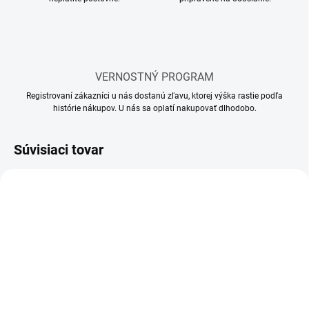
VERNOSTNÝ PROGRAM
Registrovaní zákazníci u nás dostanú zľavu, ktorej výška rastie podľa
histórie nákupov. U nás sa oplatí nakupovať dlhodobo.
Súvisiaci tovar
SKLADOM
SKLADOM
(1 KS)
(2 KS)