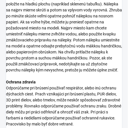
položte na hladkú plochu (napríklad sklenenú tabuľku). Nálepka
sa najprv mierne skrúti a potom sa vplyvom vody vyrovná. Zhruba
po minúte skúste veľmi opatrne pohnúť nálepkou na nosnom
papieri. Ak sa voľne hýbe, môžete ju preniesť opatrne na
požadované miesto na modeli. Najprv miesto kam chcete
umiestniť nálepku mierne zvlhčite vodou, alebo použite kvapku
zmäkčovacieho prípravku na nálepky. Potom nálepku umiestnite
na model a opatrne odsajte prebytočnú vodu mäkkou handričkou,
alebo papierovým obrúskom. Na chvíľu pritlačte nálepku k
povrchu prstom a suchou mäkkou handričkou. Pozor, ak ste
použili zmäkčovací prípravok, nedotýkajte sa už zbytočne
povrchu nálepky kým nevyschne, pretože ju môžete úplne zničiť.
Ochrana zdravia
Odporúčame pri brúsení používať respirátor, alebo inú ochranu
dýchacích ciest. Prach vznikajúci pri brúsení plastu, PUR dielov,
3D print dielov, alebo tmelov, môže neskôr spôsobovať zdravotné
problémy. Rovnako odporúčame používať ochranu zraku. Drobné
diely môžu pri práci odfrknúť a ohroziť váš zrak. Pri práci s
farbami a riedidlami odporúčame používať ochranné rukavice.
Pracovisko by malo byť dobre vetrané.