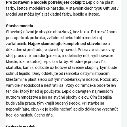
Pre zostavenie modelu potrebujete dokúpiť:
Lepidlo na plast,
farby, štetce, modelárske náradie. V stavebniciach typu Gift Set /
Model Set môžu byť aj základné farby, lepidlo a štetec.
Stavba modelu
Stavebný návod je obvykle obrázkový, bez textu. Pri rozvážnom
postupe krok po kroku, zvládne stavbu tohto modelu aj
začiatočník.
Najprv skontrolujte kompletnosť stavebnice
a
dôkladne si preštudujte stavebný návod. Pripravte si pracovný
stôl, pracovné náradie (pinzeta, modelársky nôž, vyštipovacie
kliešte, rôzne štetce), lepidlo a farby. Vhodné je pripraviť si
škatuľku, kam si odložíte už hotové stavebné skupiny, kým bude
schnúť lepidlo. Diely oddeľujte od rámčeka ostrými štípacími
kliešťami na plast alebo ostrým modelárskym nožom. Pozor, aby
vám diel neodskočil a nestratil sa. Vždy od rámčeka oddeľte len
ten diel, ktorý hneď aj použijete. Lepidlo dávajte v najmenšom
nutnom množstve a len na styčné plochy dielov. Čím čistejšia
bude vaša práca, tým krajší bude výsledok. Pri stavbe sa
neponáhľajte, obvykle je lepšie nechať lepidlo dôkladne vyschnúť
hoci do nasledujúceho dňa.
Farbenie modelu