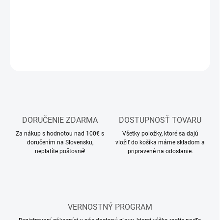
Stavebnica plastového modelu lietadla
DETAILNÉ INFORMÁCIE
OPÝTAŤ SA
STRÁŽIŤ
DORUČENIE ZDARMA
DOSTUPNOSŤ TOVARU
Za nákup s hodnotou nad 100€ s
Všetky položky, ktoré sa dajú
doručením na Slovensku,
vložiť do košíka máme skladom a
neplatíte poštovné!
pripravené na odoslanie.
VERNOSTNÝ PROGRAM