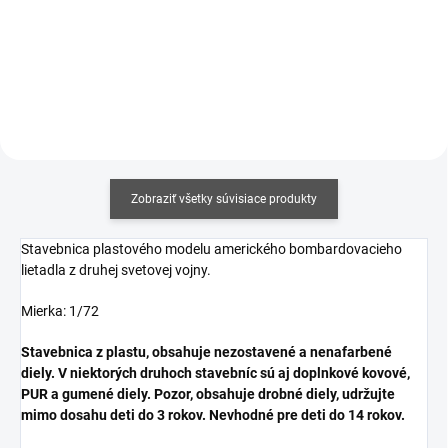
cena:
cena:
Do košíka
Do košíka
Zobraziť všetky súvisiace produkty
Stavebnica plastového modelu amerického bombardovacieho
lietadla z druhej svetovej vojny.
Mierka: 1/72
Stavebnica z plastu, obsahuje nezostavené a nenafarbené
diely. V niektorých druhoch stavebníc sú aj doplnkové kovové,
PUR a gumené diely. Pozor, obsahuje drobné diely, udržujte
mimo dosahu deti do 3 rokov. Nevhodné pre deti do 14 rokov.