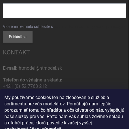
Vložením e-mailu súhlasíte s
podmienkami ochrany osobných údajov
Prihlásiť sa
KONTAKT
E-mail:
htmodel@htmodel.sk
Telefón do výdajne a skladu:
+421 (0) 52 7768 212
My používame cookies len na zlepšovanie služieb a
Poštová / Odberná adresa:
sortimentu pre vás modelárov. Pomáhajú nám lepšie
HT model
porozumieť tomu čo hľadáte a očakávate od nás, vylepšujú
Na letisko 49
naše služby pre vás. Preto nám váš súhlas zdvihne náladu
058 01 Poprad
a uľahčí prácu, ktorá povedie k vašej vyššej
Slovenská Republika