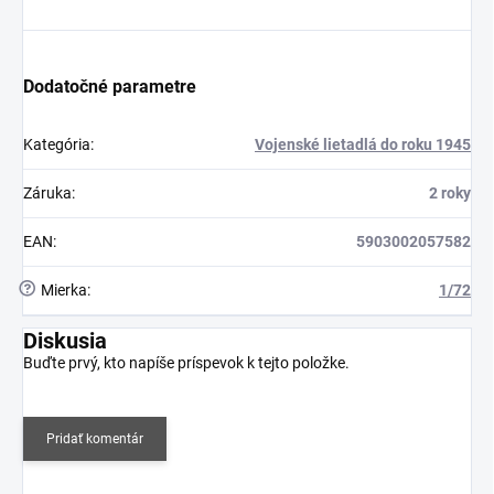
Dodatočné parametre
Kategória
:
Vojenské lietadlá do roku 1945
Záruka
:
2 roky
EAN
:
5903002057582
?
Mierka
:
1/72
Diskusia
Buďte prvý, kto napíše príspevok k tejto položke.
Pridať komentár