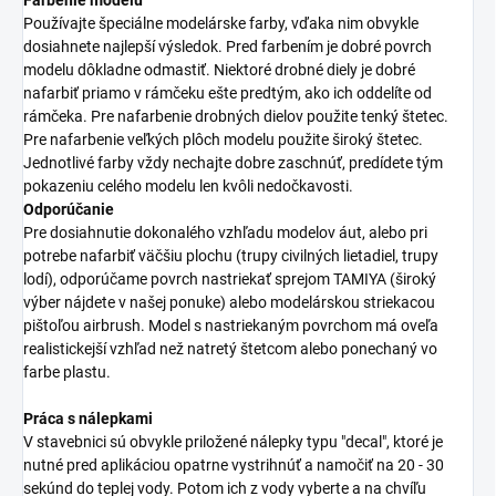
Používajte špeciálne modelárske farby, vďaka nim obvykle
dosiahnete najlepší výsledok. Pred farbením je dobré povrch
modelu dôkladne odmastiť. Niektoré drobné diely je dobré
nafarbiť priamo v rámčeku ešte predtým, ako ich oddelíte od
rámčeka. Pre nafarbenie drobných dielov použite tenký štetec.
Pre nafarbenie veľkých plôch modelu použite široký štetec.
Jednotlivé farby vždy nechajte dobre zaschnúť, predídete tým
pokazeniu celého modelu len kvôli nedočkavosti.
Odporúčanie
Pre dosiahnutie dokonalého vzhľadu modelov áut, alebo pri
potrebe nafarbiť väčšiu plochu (trupy civilných lietadiel, trupy
lodí), odporúčame povrch nastriekať sprejom TAMIYA (široký
výber nájdete v našej ponuke) alebo modelárskou striekacou
pištoľou airbrush. Model s nastriekaným povrchom má oveľa
realistickejší vzhľad než natretý štetcom alebo ponechaný vo
farbe plastu.
Práca s nálepkami
V stavebnici sú obvykle priložené nálepky typu "decal", ktoré je
nutné pred aplikáciou opatrne vystrihnúť a namočiť na 20 - 30
sekúnd do teplej vody. Potom ich z vody vyberte a na chvíľu