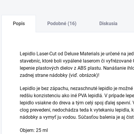
Popis
Podobné (16)
Diskusia
Lepidlo Laser-Cut od Deluxe Materials je určené na je
stavebníc, ktoré boli vypálené laserom či vyfrézované
lepenie plastových dielov
z ABS plastu.
Nanášanie ihlo
zadnej strane nádobky (viď. obrázok)!
Lepidlo je bez zápachu, nezaschnuté lepidlo je možné
redšiu konzistenciu ako iné PVA lepidlá. V prípade lep
lepidlo vsiakne do dreva a tým celý spoj ďalej spevní. V
clog prevedení, nedochádza teda k vytekaniu lepidla, k
nádobky a vymyť ju vodou. Súčasťou balenia je aj čist
Objem: 25 ml