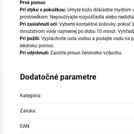
Prvá pomoc
Pri styku s pokožkou:
Umyte kožu dôkladne mydlom a
prostriedkom. Nepoužívajte rozpúšťadlá alebo riedidlá
Pri zasiahnutí očí:
Vyberte kontaktné šošovky, pokiaľ 
množstvom vody najmenej po dobu 10 minút. Vyhľada
Pri požití:
Vypláchnite ústa vodou a podajte vodu na pi
lekársku pomoc.
Pri vdýchnutí:
Zaistite prísun čerstvého vzduchu.
Dodatočné parametre
Kategória
:
Záruka
:
EAN
: