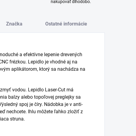
nakupovať dlhodobo.
Značka
Ostatné informácie
dnoduché a efektívne lepenie drevených
 CNC frézkou. Lepidlo je vhodné aj na
vým aplikátorom, ktorý sa nachádza na
 zmyť vodou. Lepidlo Laser-Cut má
enia balzy alebo topoľovej preglejky sa
ýsledný spoj je číry. Nádobka je v anti-
eď nechcete. Ihlu môžete ľahko zložiť z
iaca struna.