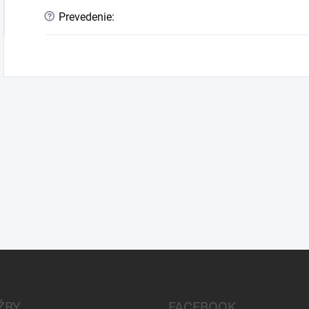
?
Prevedenie
:
ŽBY
FACEBOOK