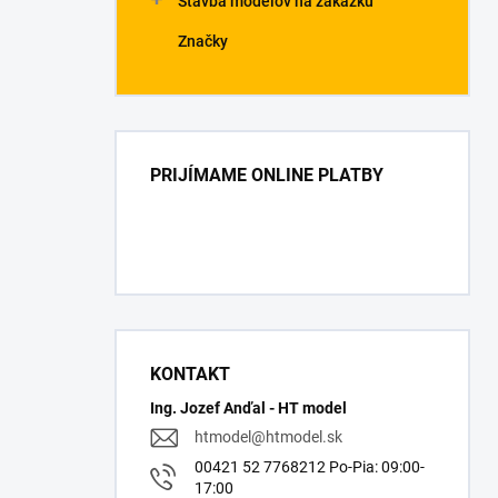
Stavba modelov na zákazku
Značky
PRIJÍMAME ONLINE PLATBY
KONTAKT
Ing. Jozef Anďal - HT model
htmodel
@
htmodel.sk
00421 52 7768212 Po-Pia: 09:00-
17:00