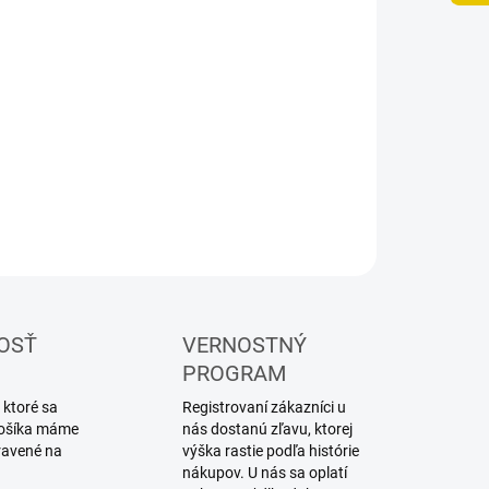
UČENIA
−
+
Pridať do košíka
ILNÉ INFORMÁCIE
OPÝTAŤ SA
STRÁŽIŤ
OSŤ
VERNOSTNÝ
PROGRAM
 ktoré sa
Registrovaní zákazníci u
 košíka máme
nás dostanú zľavu, ktorej
ravené na
výška rastie podľa histórie
nákupov. U nás sa oplatí