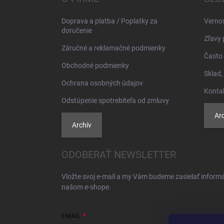
t
i
Doprava a platba / Poplatky za
Verno
e
doručenie
Zľavy 
Záručné a reklamačné podmienky
Často 
Obchodné podmienky
Sklad,
Ochrana osobných údajov
Konta
Odstúpenie spotrebiteľa od zmluvy
Arc
Archív
ODOBERAŤ NEWSLETTER
Vložte svoj e-mail a my Vám budeme zasielať inform
našom e-shope.
EMAIL