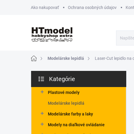
Prejsť
Ako nakupovať
Ochrana osobných údajov
Kon
na
obsah
Domov
Modelárske lepidlá
Laser-Cut lepidlo na
B
Kategórie
o
Preskočiť
č
kategórie
n
Plastové modely
ý
Modelárske lepidlá
p
a
Modelárske farby a laky
n
Modely na diaľkové ovládanie
e
l