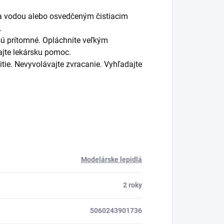
 vodou alebo osvedčeným čistiacim
.
sú prítomné. Opláchnite veľkým
jte lekársku pomoc.
tie. Nevyvolávajte zvracanie. Vyhľadajte
Modelárske lepidlá
2 roky
5060243901736