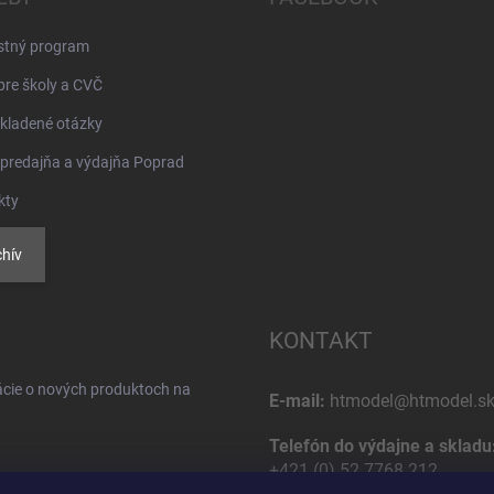
stný program
pre školy a CVČ
kladené otázky
 predajňa a výdajňa Poprad
kty
hív
KONTAKT
ácie o nových produktoch na
E-mail:
htmodel@htmodel.s
Telefón do výdajne a skladu
+421 (0) 52 7768 212