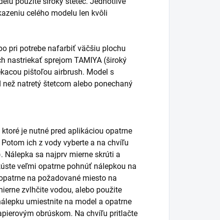
elu použite široký štetec. Jednotlivé
kazeniu celého modelu len kvôli
o pri potrebe nafarbiť väčšiu plochu
vrch nastriekať sprejom TAMIYA (široký
ekacou pištoľou airbrush. Model s
d než natretý štetcom alebo ponechaný
 ktoré je nutné pred aplikáciou opatrne
. Potom ich z vody vyberte a na chvíľu
. Nálepka sa najprv mierne skrúti a
úste veľmi opatrne pohnúť nálepkou na
ť opatrne na požadované miesto na
ierne zvlhčite vodou, alebo použite
álepku umiestnite na model a opatrne
pierovým obrúskom. Na chvíľu pritlačte