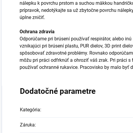
nálepku k povrchu prstom a suchou mäkkou handričkou
prípravok, nedotýkajte sa už zbytočne povrchu nálepk
úplne zničiť.
Ochrana zdravia
Odporúčame pri brúsení používať respirátor, alebo inú
vznikajúci pri brúsení plastu, PUR dielov, 3D print die
spôsobovať zdravotné problémy. Rovnako odporúčame 
môžu pri práci odfrknúť a ohroziť váš zrak. Pri práci 
používať ochranné rukavice. Pracovisko by malo byť d
Dodatočné parametre
Kategória
:
Záruka
: