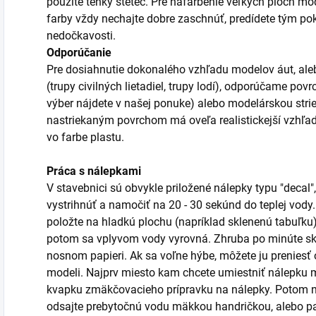
použite tenký štetec. Pre nafarbenie veľkých plôch mod
farby vždy nechajte dobre zaschnúť, predídete tým po
nedočkavosti.
Odporúčanie
Pre dosiahnutie dokonalého vzhľadu modelov áut, aleb
(trupy civilných lietadiel, trupy lodí), odporúčame po
výber nájdete v našej ponuke) alebo modelárskou stri
nastriekaným povrchom má oveľa realistickejší vzhľa
vo farbe plastu.
Práca s nálepkami
V stavebnici sú obvykle priložené nálepky typu "decal",
vystrihnúť a namočiť na 20 - 30 sekúnd do teplej vody
položte na hladkú plochu (napríklad sklenenú tabuľku)
potom sa vplyvom vody vyrovná. Zhruba po minúte sk
nosnom papieri. Ak sa voľne hýbe, môžete ju prenies
modeli. Najprv miesto kam chcete umiestniť nálepku m
kvapku zmäkčovacieho prípravku na nálepky. Potom n
odsajte prebytočnú vodu mäkkou handričkou, alebo pa