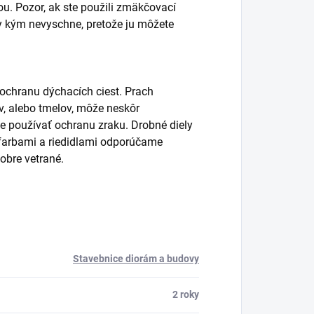
. Pozor, ak ste použili zmäkčovací
y kým nevyschne, pretože ju môžete
 ochranu dýchacích ciest. Prach
lov, alebo tmelov, môže neskôr
používať ochranu zraku. Drobné diely
s farbami a riedidlami odporúčame
obre vetrané.
Stavebnice diorám a budovy
2 roky