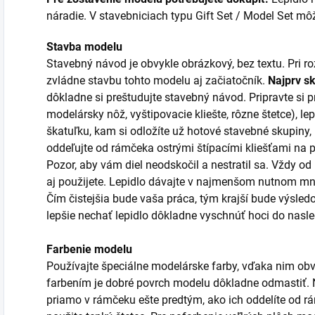
náradie. V stavebniciach typu Gift Set / Model Set môžu
Stavba modelu
Stavebný návod je obvykle obrázkový, bez textu. Pri 
zvládne stavbu tohto modelu aj začiatočník.
Najprv s
dôkladne si preštudujte stavebný návod. Pripravte si p
modelársky nôž, vyštipovacie kliešte, rôzne štetce), lep
škatuľku, kam si odložíte už hotové stavebné skupiny,
oddeľujte od rámčeka ostrými štípacími kliešťami na
Pozor, aby vám diel neodskočil a nestratil sa. Vždy od
aj použijete. Lepidlo dávajte v najmenšom nutnom mno
Čím čistejšia bude vaša práca, tým krajší bude výsledo
lepšie nechať lepidlo dôkladne vyschnúť hoci do nas
Farbenie modelu
Používajte špeciálne modelárske farby, vďaka nim obv
farbením je dobré povrch modelu dôkladne odmastiť. Ni
priamo v rámčeku ešte predtým, ako ich oddelíte od r