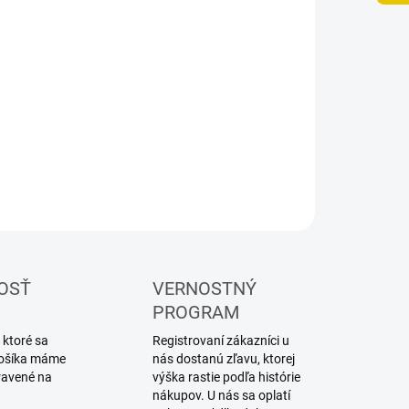
UČENIA
−
+
Pridať do košíka
ILNÉ INFORMÁCIE
OPÝTAŤ SA
STRÁŽIŤ
OSŤ
VERNOSTNÝ
PROGRAM
 ktoré sa
Registrovaní zákazníci u
 košíka máme
nás dostanú zľavu, ktorej
ravené na
výška rastie podľa histórie
nákupov. U nás sa oplatí