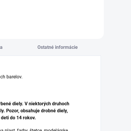
Do košíka
a
Ostatné informácie
ch barelov.
bené diely. V niektorých druhoch
y. Pozor, obsahuje drobné diely,
deti do 14 rokov.
a plast, farby, štetce, modelárske