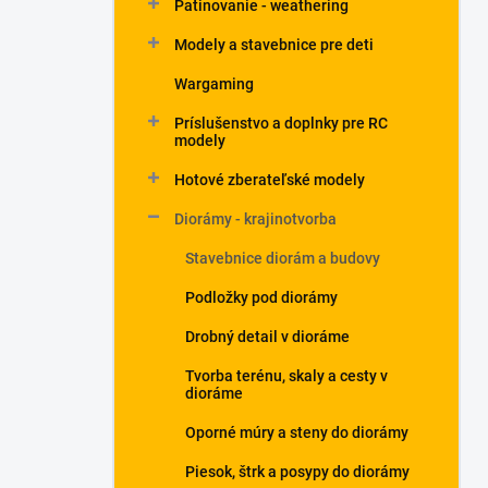
Patinovanie - weathering
Modely a stavebnice pre deti
Wargaming
Príslušenstvo a doplnky pre RC
modely
Hotové zberateľské modely
Diorámy - krajinotvorba
Stavebnice diorám a budovy
Podložky pod diorámy
Drobný detail v dioráme
Tvorba terénu, skaly a cesty v
dioráme
Oporné múry a steny do diorámy
Piesok, štrk a posypy do diorámy