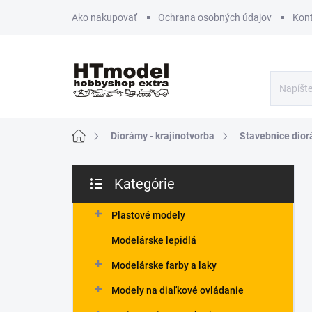
Prejsť
Ako nakupovať
Ochrana osobných údajov
Kon
na
obsah
Domov
Diorámy - krajinotvorba
Stavebnice dior
B
Kategórie
o
Preskočiť
č
kategórie
n
Plastové modely
ý
Modelárske lepidlá
p
a
Modelárske farby a laky
n
Modely na diaľkové ovládanie
e
l