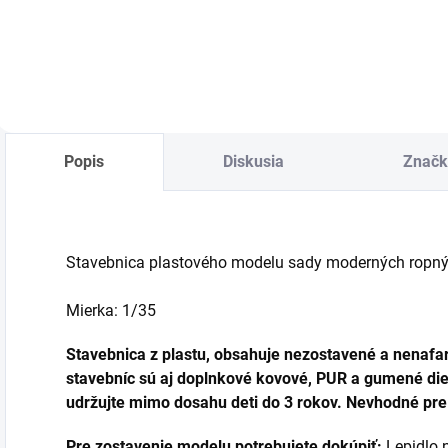
Do košíka
Popis
Diskusia
Značk
Stavebnica plastového modelu sady moderných ropný
Mierka: 1/35
Stavebnica z plastu, obsahuje nezostavené a nenafar
stavebníc sú aj doplnkové kovové, PUR a gumené diel
udržujte mimo dosahu deti do 3 rokov. Nevhodné pre 
Pre zostavenie modelu potrebujete dokúpiť:
Lepidlo n