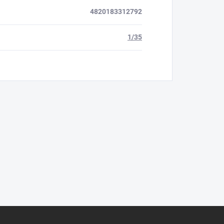
4820183312792
1/35