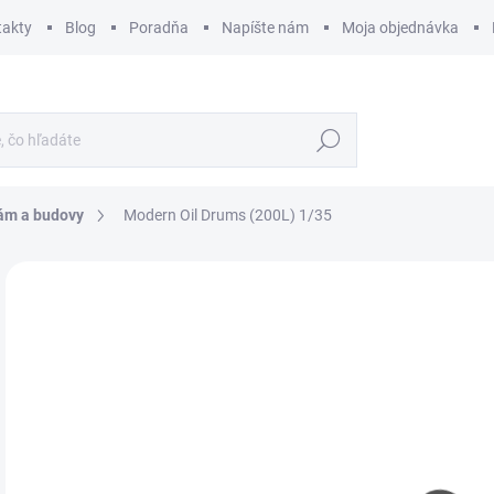
takty
Blog
Poradňa
Napíšte nám
Moja objednávka
Hľadať
ám a budovy
Modern Oil Drums (200L) 1/35
ZNAČKA:
MINIART
€
€13
Jedn
SK
cena
MÔŽ
DO:
11.
MOŽ