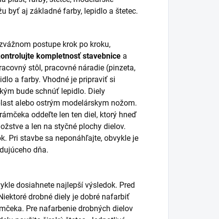
 byť aj základné farby, lepidlo a štetec.
rozvážnom postupe krok po kroku,
kontrolujte kompletnosť stavebnice
a
racovný stôl, pracovné náradie (pinzeta,
idlo a farby. Vhodné je pripraviť si
 kým bude schnúť lepidlo. Diely
 plast alebo ostrým modelárskym nožom.
 rámčeka oddeľte len ten diel, ktorý hneď
žstve a len na styčné plochy dielov.
k. Pri stavbe sa neponáhľajte, obvykle je
ledujúceho dňa.
ykle dosiahnete najlepší výsledok. Pred
ektoré drobné diely je dobré nafarbiť
ámčeka. Pre nafarbenie drobných dielov