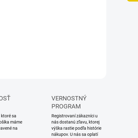
UČENIA
−
+
Pridať do košíka
ebnica plastového modelu lietadla
ILNÉ INFORMÁCIE
OPÝTAŤ SA
STRÁŽIŤ
OSŤ
VERNOSTNÝ
PROGRAM
 ktoré sa
Registrovaní zákazníci u
 košíka máme
nás dostanú zľavu, ktorej
ravené na
výška rastie podľa histórie
nákupov. U nás sa oplatí