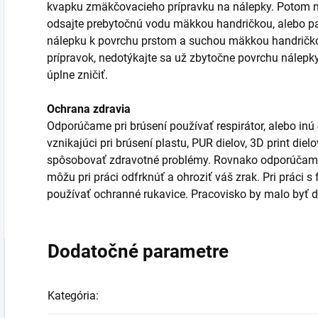
kvapku zmäkčovacieho prípravku na nálepky. Potom n
odsajte prebytočnú vodu mäkkou handričkou, alebo pa
nálepku k povrchu prstom a suchou mäkkou handričkou
prípravok, nedotýkajte sa už zbytočne povrchu nálepk
úplne zničiť.
Ochrana zdravia
Odporúčame pri brúsení používať respirátor, alebo inú
vznikajúci pri brúsení plastu, PUR dielov, 3D print die
spôsobovať zdravotné problémy. Rovnako odporúčame 
môžu pri práci odfrknúť a ohroziť váš zrak. Pri práci 
používať ochranné rukavice. Pracovisko by malo byť d
Dodatočné parametre
Kategória
: