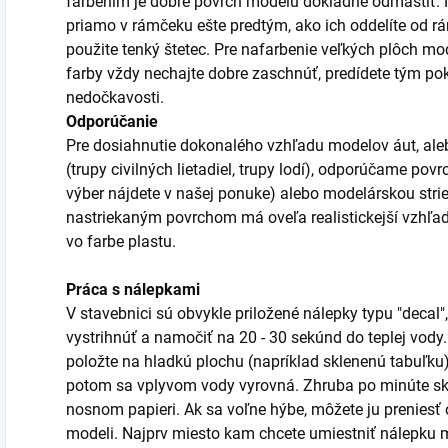
farbením je dobré povrch modelu dôkladne odmastiť. Ni
priamo v rámčeku ešte predtým, ako ich oddelíte od r
použite tenký štetec. Pre nafarbenie veľkých plôch mod
farby vždy nechajte dobre zaschnúť, predídete tým po
nedočkavosti.
Odporúčanie
Pre dosiahnutie dokonalého vzhľadu modelov áut, aleb
(trupy civilných lietadiel, trupy lodí), odporúčame po
výber nájdete v našej ponuke) alebo modelárskou stri
nastriekaným povrchom má oveľa realistickejší vzhľa
vo farbe plastu.
Práca s nálepkami
V stavebnici sú obvykle priložené nálepky typu "decal",
vystrihnúť a namočiť na 20 - 30 sekúnd do teplej vody
položte na hladkú plochu (napríklad sklenenú tabuľku)
potom sa vplyvom vody vyrovná. Zhruba po minúte sk
nosnom papieri. Ak sa voľne hýbe, môžete ju prenies
modeli. Najprv miesto kam chcete umiestniť nálepku m