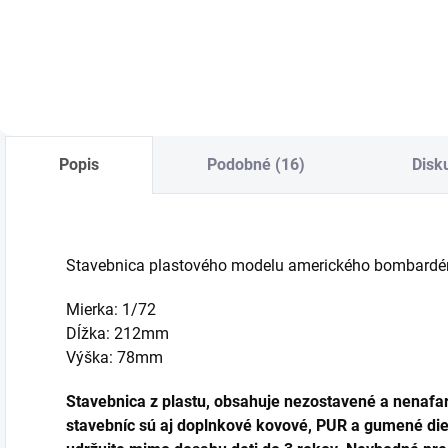
Do košíka
Do košíka
Popis
Podobné (16)
Disk
Stavebnica plastového modelu amerického bombardéra 
Mierka: 1/72
Dĺžka: 212mm
Výška: 78mm
Stavebnica z plastu, obsahuje nezostavené a nenafar
stavebníc sú aj doplnkové kovové, PUR a gumené diel