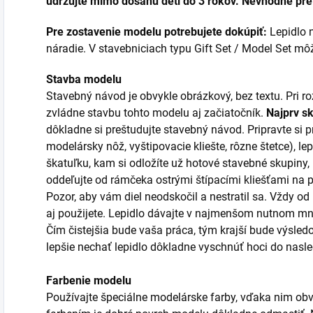
udržujte mimo dosahu deti do 3 rokov. Nevhodné pre 
Pre zostavenie modelu potrebujete dokúpiť:
Lepidlo n
náradie. V stavebniciach typu Gift Set / Model Set môžu
Stavba modelu
Stavebný návod je obvykle obrázkový, bez textu. Pri 
zvládne stavbu tohto modelu aj začiatočník.
Najprv s
dôkladne si preštudujte stavebný návod. Pripravte si p
modelársky nôž, vyštipovacie kliešte, rôzne štetce), lep
škatuľku, kam si odložíte už hotové stavebné skupiny,
oddeľujte od rámčeka ostrými štípacími kliešťami na
Pozor, aby vám diel neodskočil a nestratil sa. Vždy od
aj použijete. Lepidlo dávajte v najmenšom nutnom mno
Čím čistejšia bude vaša práca, tým krajší bude výsledo
lepšie nechať lepidlo dôkladne vyschnúť hoci do nas
Farbenie modelu
Používajte špeciálne modelárske farby, vďaka nim obv