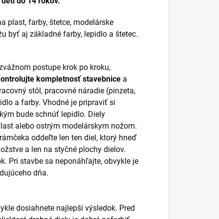
deti do 14 rokov.
a plast, farby, štetce, modelárske
 byť aj základné farby, lepidlo a štetec.
rozvážnom postupe krok po kroku,
kontrolujte kompletnosť stavebnice
a
racovný stôl, pracovné náradie (pinzeta,
idlo a farby. Vhodné je pripraviť si
 kým bude schnúť lepidlo. Diely
 plast alebo ostrým modelárskym nožom.
 rámčeka oddeľte len ten diel, ktorý hneď
žstve a len na styčné plochy dielov.
k. Pri stavbe sa neponáhľajte, obvykle je
ledujúceho dňa.
ykle dosiahnete najlepší výsledok. Pred