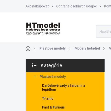
Prejsť
Ako nakupovať
Ochrana osobných údajov
Kon
na
obsah
Domov
Plastové modely
Modely lietadiel
V
B
Kategórie
o
Preskočiť
č
kategórie
n
Plastové modely
ý
Darčekové sady s farbami a
p
lepidlom
a
n
Titanic
e
Fast & Furious
l