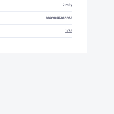
2 roky
8809845382263
1/72