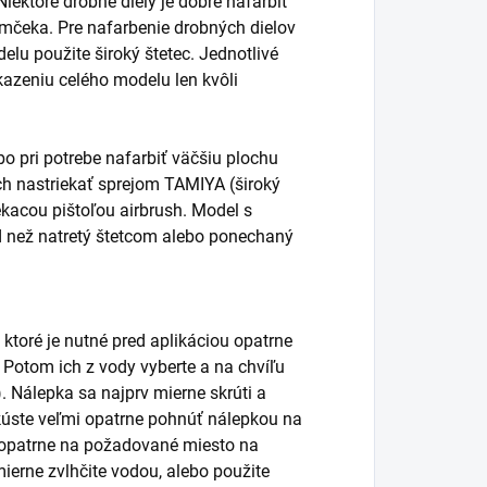
ektoré drobné diely je dobré nafarbiť
ámčeka. Pre nafarbenie drobných dielov
elu použite široký štetec. Jednotlivé
kazeniu celého modelu len kvôli
o pri potrebe nafarbiť väčšiu plochu
vrch nastriekať sprejom TAMIYA (široký
ekacou pištoľou airbrush. Model s
d než natretý štetcom alebo ponechaný
 ktoré je nutné pred aplikáciou opatrne
. Potom ich z vody vyberte a na chvíľu
. Nálepka sa najprv mierne skrúti a
úste veľmi opatrne pohnúť nálepkou na
ť opatrne na požadované miesto na
ierne zvlhčite vodou, alebo použite