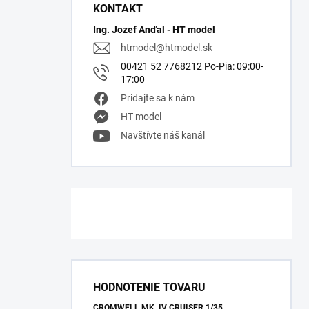
KONTAKT
Ing. Jozef Anďal - HT model
htmodel
@
htmodel.sk
00421 52 7768212 Po-Pia: 09:00-
17:00
Pridajte sa k nám
HT model
Navštívte náš kanál
HODNOTENIE TOVARU
CROMWELL MK. IV CRUISER 1/35