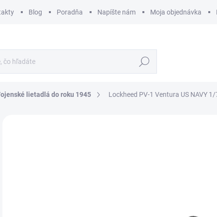
takty
Blog
Poradňa
Napíšte nám
Moja objednávka
Hľadať
ojenské lietadlá do roku 1945
Lockheed PV-1 Ventura US NAVY 1/
ZNAČKA:
ACADEMY
€
€14
Jedn
SK
cena
MÔŽ
DO:
11.
MOŽ