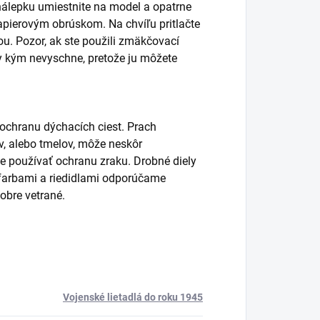
álepku umiestnite na model a opatrne
pierovým obrúskom. Na chvíľu pritlačte
. Pozor, ak ste použili zmäkčovací
y kým nevyschne, pretože ju môžete
 ochranu dýchacích ciest. Prach
lov, alebo tmelov, môže neskôr
používať ochranu zraku. Drobné diely
s farbami a riedidlami odporúčame
obre vetrané.
Vojenské lietadlá do roku 1945