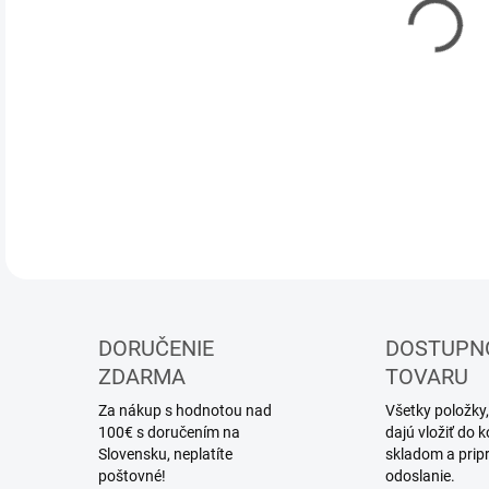
DOR
Stav
DETA
DORUČENIE
DOSTUPN
ZDARMA
TOVARU
Za nákup s hodnotou nad
Všetky položky,
100€ s doručením na
dajú vložiť do
Slovensku, neplatíte
skladom a prip
poštovné!
odoslanie.