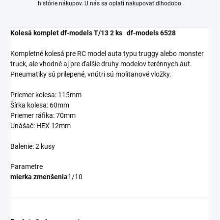
histórie nákupov. U nás sa oplatí nakupovať dlhodobo.
Kolesá komplet df-models T/13 2 ks df-models 6528
Kompletné kolesá pre RC model auta typu truggy alebo monster
truck, ale vhodné aj pre ďalšie druhy modelov terénnych áut.
Pneumatiky sú prilepené, vnútri sú molitanové vložky.
Priemer kolesa: 115mm
Šírka kolesa: 60mm
Priemer ráfika: 70mm
Unášač: HEX 12mm
Balenie: 2 kusy
Parametre
mierka zmenšenia
1/10