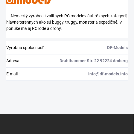
Nemecký výrobca kvalitných RC modelov áut rôznych kategórií,
hlavne terénnych ako sú buggy, truggy, monster a expedičné. V
ponuke má aj
RC lode a drony.
Výrobná spoločnosť
:
DF-Models
Adresa
:
Drahthammer Str. 22 92224 Amberg
E-mail
:
info@df-models.info
Z
á
p