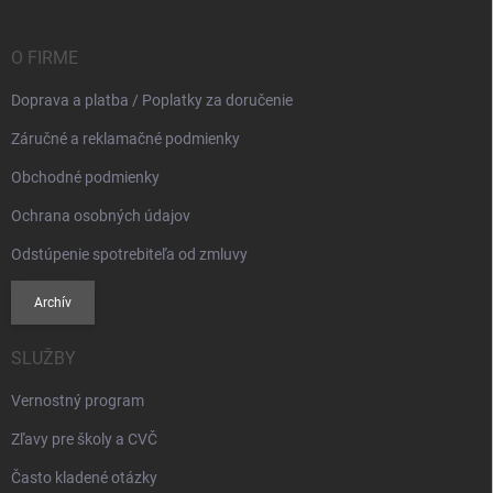
ä
t
i
O FIRME
e
Doprava a platba / Poplatky za doručenie
Záručné a reklamačné podmienky
Obchodné podmienky
Ochrana osobných údajov
Odstúpenie spotrebiteľa od zmluvy
Archív
SLUŽBY
Vernostný program
Zľavy pre školy a CVČ
Často kladené otázky