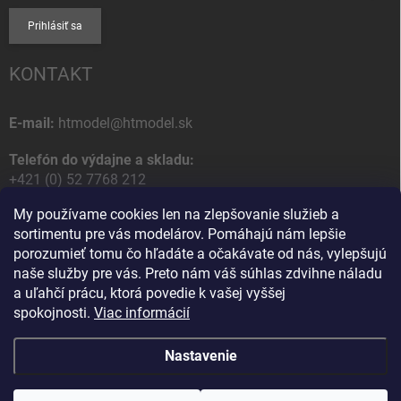
Prihlásiť sa
KONTAKT
E-mail:
htmodel@htmodel.sk
Telefón do výdajne a skladu:
+421 (0) 52 7768 212
My používame cookies len na zlepšovanie služieb a
Poštová / Odberná adresa:
sortimentu pre vás modelárov. Pomáhajú nám lepšie
HT model
porozumieť tomu čo hľadáte a očakávate od nás, vylepšujú
Na letisko 49
naše služby pre vás. Preto nám váš súhlas zdvihne náladu
058 01 Poprad
a uľahčí prácu, ktorá povedie k vašej vyššej
Slovenská Republika
spokojnosti.
Viac informácií
Nastavenie
Copyright 2026
HT model
. Všetky práva vyhradené.
Upraviť nastavenie