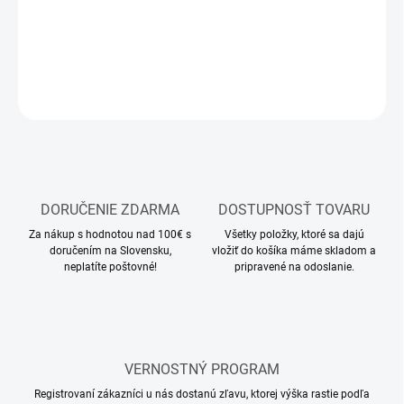
DETAILNÉ INFORMÁCIE
OPÝTAŤ SA
STRÁŽIŤ
DORUČENIE ZDARMA
DOSTUPNOSŤ TOVARU
Za nákup s hodnotou nad 100€ s
Všetky položky, ktoré sa dajú
doručením na Slovensku,
vložiť do košíka máme skladom a
neplatíte poštovné!
pripravené na odoslanie.
VERNOSTNÝ PROGRAM
Registrovaní zákazníci u nás dostanú zľavu, ktorej výška rastie podľa