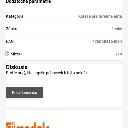
Dodatočné parametre
Kategória
:
Kolesá pre terénne autá
Záruka
:
2 roky
EAN
:
4250684164284
?
Mierka
:
1/10
Diskusia
Buďte prvý, kto napíše príspevok k tejto položke.
Pridať komentár