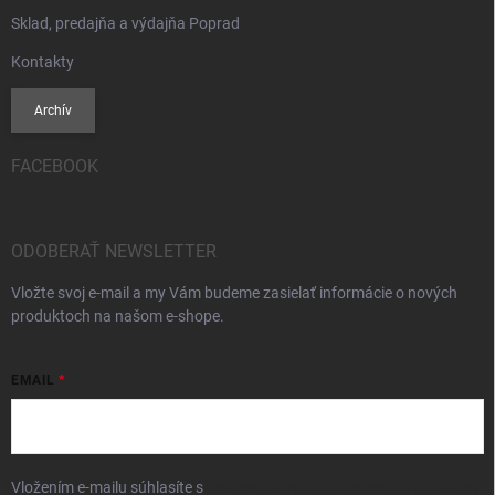
Sklad, predajňa a výdajňa Poprad
Kontakty
Archív
FACEBOOK
ODOBERAŤ NEWSLETTER
Vložte svoj e-mail a my Vám budeme zasielať informácie o nových
produktoch na našom e-shope.
EMAIL
Vložením e-mailu súhlasíte s
podmienkami ochrany osobných údajov