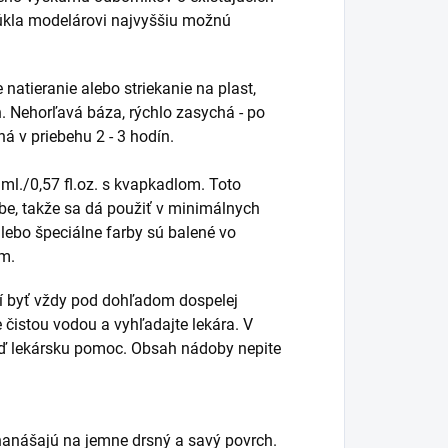
úkla modelárovi najvyššiu možnú
natieranie alebo striekanie na plast,
ch. Nehorľavá báza, rýchlo zasychá - po
á v priebehu 2 - 3 hodín.
ml./0,57 fl.oz. s kvapkadlom. Toto
be, takže sa dá použiť v minimálnych
lebo špeciálne farby sú balené vo
om.
sí byť vždy pod dohľadom dospelej
e čistou vodou a vyhľadajte lekára. V
neď lekársku pomoc. Obsah nádoby nepite
 nanášajú na jemne drsný a savý povrch.