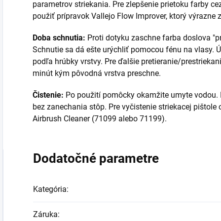
parametrov striekania. Pre zlepšenie prietoku farby ce
použiť prípravok Vallejo Flow Improver, ktorý výrazne z
Doba schnutia:
Proti dotyku zaschne farba doslova "p
Schnutie sa dá ešte urýchliť pomocou fénu na vlasy. Ú
podľa hrúbky vrstvy. Pre ďalšie pretieranie/prestrieka
minút kým pôvodná vrstva preschne.
Čistenie:
Po použití pomôcky okamžite umyte vodou. K
bez zanechania stôp. Pre vyčistenie striekacej pištol
Airbrush Cleaner (71099 alebo 71199).
Dodatočné parametre
Kategória
:
Záruka
: