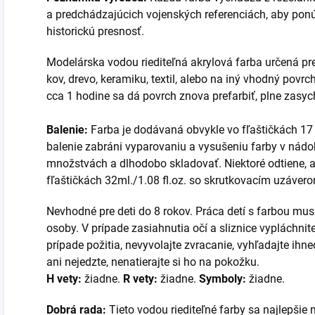
a predchádzajúcich vojenských referenciách, aby pon
historickú presnosť.
Modelárska vodou riediteľná akrylová farba určená pre 
kov, drevo, keramiku, textil, alebo na iný vhodný povr
cca 1 hodine sa dá povrch znova prefarbiť, plne zasych
Balenie:
Farba je dodávaná obvykle vo fľaštičkách 17 
balenie zabráni vyparovaniu a vysušeniu farby v nádo
množstvách a dlhodobo skladovať. Niektoré odtiene, a
fľaštičkách 32ml./1.08 fl.oz. so skrutkovacím uzáver
Nevhodné pre deti do 8 rokov. Práca detí s farbou mu
osoby. V prípade zasiahnutia očí a sliznice vypláchnit
prípade požitia, nevyvolajte zvracanie, vyhľadajte ih
ani nejedzte, nenatierajte si ho na pokožku.
H vety:
žiadne.
R vety:
žiadne.
Symboly:
žiadne.
Dobrá rada:
Tieto vodou riediteľné farby sa najlepšie