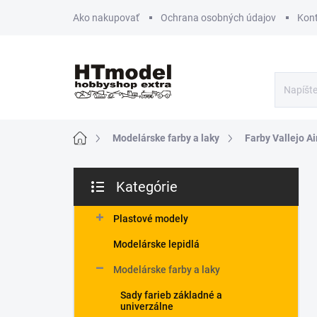
Prejsť
Ako nakupovať
Ochrana osobných údajov
Kon
na
obsah
Domov
Modelárske farby a laky
Farby Vallejo Ai
B
Kategórie
o
Preskočiť
č
kategórie
n
Plastové modely
ý
Modelárske lepidlá
p
a
Modelárske farby a laky
n
Sady farieb základné a
e
univerzálne
l