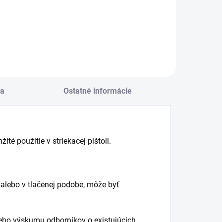
ena:
cena:
Do košíka
Do košíka
a
Ostatné informácie
té použitie v striekacej pištoli.
alebo v tlačenej podobe, môže byť
eho výskumu odborníkov o existujúcich