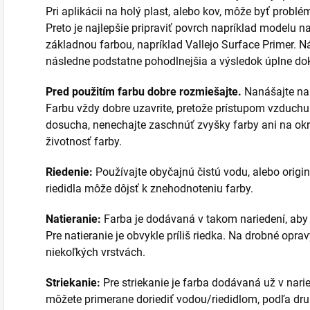
Pri aplikácii na holý plast, alebo kov, môže byť problé
Preto je najlepšie pripraviť povrch napríklad modelu 
základnou farbou, napríklad Vallejo Surface Primer. Ná
následne podstatne pohodlnejšia a výsledok úplne do
Pred použitím farbu dobre rozmiešajte.
Nanášajte na 
Farbu vždy dobre uzavrite, pretože prístupom vzduchu
dosucha, nenechajte zaschnúť zvyšky farby ani na okra
životnosť farby.
Riedenie:
Používajte obyčajnú čistú vodu, alebo originá
riedidla môže dôjsť k znehodnoteniu farby.
Natieranie:
Farba je dodávaná v takom nariedení, aby sa
Pre natieranie je obvykle príliš riedka. Na drobné opr
niekoľkých vrstvách.
Striekanie:
Pre striekanie je farba dodávaná už v nari
môžete primerane doriediť vodou/riedidlom, podľa druh