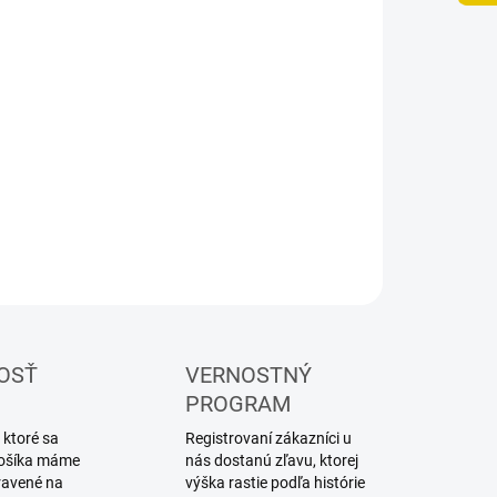
8.2026
NOSTI
UČENIA
−
+
Pridať do košíka
lárske akrylové farby Vallejo
ILNÉ INFORMÁCIE
OPÝTAŤ SA
STRÁŽIŤ
OSŤ
VERNOSTNÝ
PROGRAM
 ktoré sa
Registrovaní zákazníci u
 košíka máme
nás dostanú zľavu, ktorej
ravené na
výška rastie podľa histórie