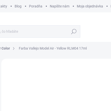
takty
Blog
Poradňa
Napíšte nám
Moja objednávka
Hľadať
r Color
Farba Vallejo Model Air - Yellow RLM04 17ml
ZNAČKA:
VALLEJO
€
€2,
Jedn
€17,
cena
SK
MÔŽ
DO: