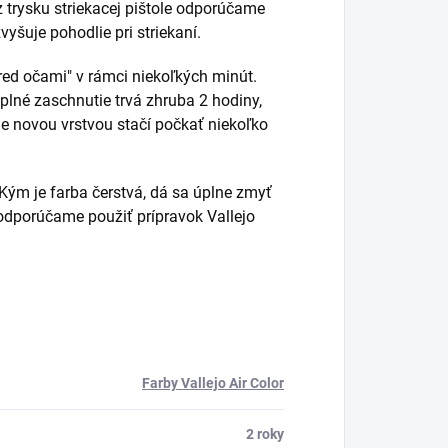
z trysku striekacej pištole odporúčame
vyšuje pohodlie pri striekaní.
red očami" v rámci niekoľkých minút.
plné zaschnutie trvá zhruba 2 hodiny,
nie novou vrstvou stačí počkať niekoľko
ým je farba čerstvá, dá sa úplne zmyť
e odporúčame použiť prípravok Vallejo
Farby Vallejo Air Color
2 roky