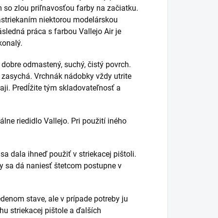
m so zlou priľnavosťou farby na začiatku.
nastriekaním niektorou modelárskou
sledná práca s farbou Vallejo Air je
konalý.
dobre odmastený, suchý, čistý povrch.
 zasychá. Vrchnák nádobky vždy utrite
ji. Predĺžite tým skladovateľnosť a
lne riedidlo Vallejo. Pri použití iného
 dala ihneď použiť v striekacej pištoli.
avy sa dá naniesť štetcom postupne v
edenom stave, ale v prípade potreby ju
u striekacej pištole a ďalších