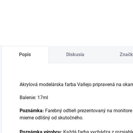
cena:
cena:
c
Detail
Do košíka
Popis
Diskusia
Značk
Akrylová modelárska farba Vallejo pripravená na okamži
Balenie: 17ml
Poznámka:
Farebný odtieň prezentovaný na monitore 
mierne odlišný od skutočného.
Poznámka výrobcu:
Každá farba vychádza z rozsiahl