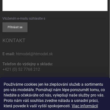
Vložením e-mailu súhlasíte s
podmienkami ochrany osobných údajov
Přihlásit se
KONTAKT
E-mail:
htmodel@htmodel.sk
Telefon do výdejny a skladu:
+421 (0) 52 7768 212
Poštovní / Odběrná adresa:
Používáme cookies jen ke zlepšování služeb a sortimentu
HT model
pro vás modeláře. Pomáhají nám lépe porozumět tomu, co
Na letisko 49
hledáte a očekáváte od nás, vylepšují naše služby pro vás.
058 01 Poprad
Proto nám váš souhlas zvedne náladu a usnadní práci,
Slovenská Republika
která povede k vaší vyšší spokojenosti.
Viac informácií