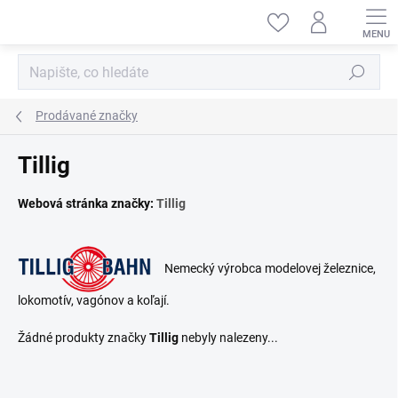
Přejít
na
obsah
Hledat
Prodávané značky
Tillig
Webová stránka značky:
Tillig
Nemecký výrobca modelovej železnice,
lokomotív, vagónov a koľají.
Žádné produkty značky
Tillig
nebyly nalezeny...