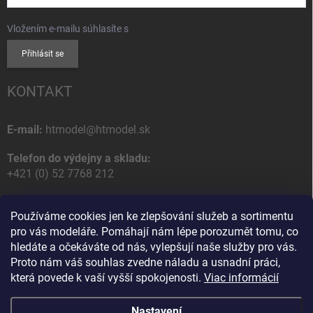
Vložením e-mailu súhlasíte s
podmienkami ochrany osobných údajov
Přihlásit se
KONTAKT
E-mail:
htmodel@htmodel.sk
Telefon do výdejny a skladu:
+421 (0) 52 7768 212
Poštovní / Odběrná adresa:
Používáme cookies jen ke zlepšování služeb a sortimentu
HT model
pro vás modeláře. Pomáhají nám lépe porozumět tomu, co
Na letisko 49
hledáte a očekáváte od nás, vylepšují naše služby pro vás.
058 01 Poprad
Proto nám váš souhlas zvedne náladu a usnadní práci,
Slovenská Republika
která povede k vaší vyšší spokojenosti.
Viac informácií
Nastavení