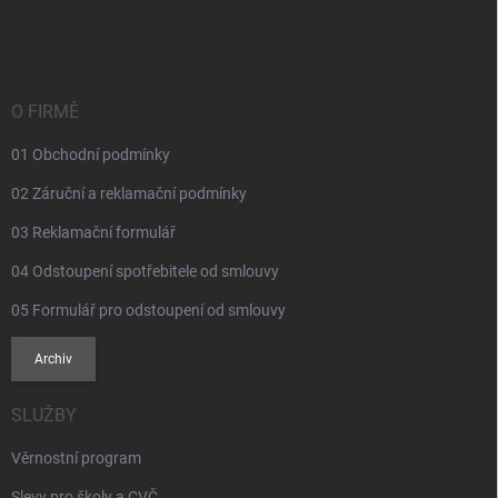
á
p
a
t
í
O FIRMĚ
01 Obchodní podmínky
02 Záruční a reklamační podmínky
03 Reklamační formulář
04 Odstoupení spotřebitele od smlouvy
05 Formulář pro odstoupení od smlouvy
Archiv
SLUŽBY
Věrnostní program
Slevy pro školy a CVČ