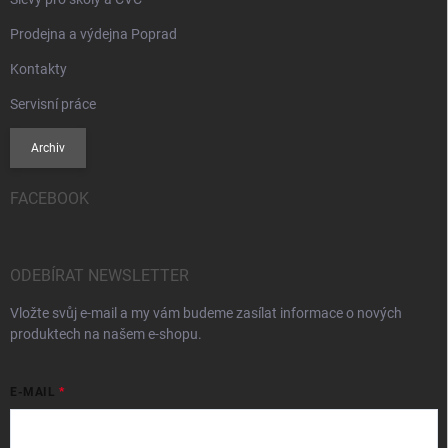
Prodejna a výdejna Poprad
Kontakty
Servisní práce
Archiv
FACEBOOK
ODEBÍRAT NEWSLETTER
Vložte svůj e-mail a my vám budeme zasílat informace o nových
produktech na našem e-shopu.
E-MAIL