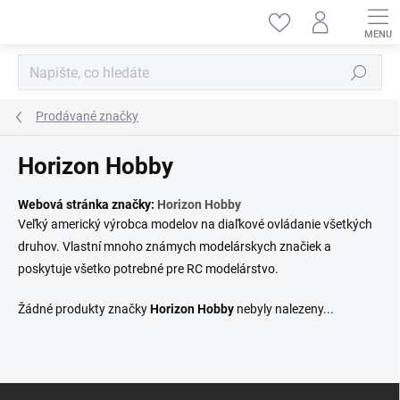
Přejít
na
obsah
Hledat
Prodávané značky
Horizon Hobby
Webová stránka značky:
Horizon Hobby
Veľký americký výrobca modelov na diaľkové ovládanie všetkých
druhov. Vlastní mnoho známych modelárskych značiek a
poskytuje všetko potrebné pre RC modelárstvo.
Žádné produkty značky
Horizon Hobby
nebyly nalezeny...
Z