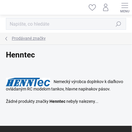
Přejít
na
obsah
Hledat
Prodávané značky
Henntec
Nemecký výrobca doplnkov k diaľkovo
ovládaným RC modelom tankov, hlavne napínakov pásov.
Žádné produkty značky
Henntec
nebyly nalezeny...
Z