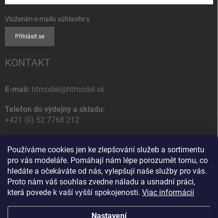
Vložením e-mailu súhlasíte s
podmienkami ochrany osobných údajov
Přihlásit se
KONTAKT
E-mail:
htmodel@htmodel.sk
Telefon do výdejny a skladu:
+421 (0) 52 7768 212
Poštovní / Odběrná adresa:
Používáme cookies jen ke zlepšování služeb a sortimentu
HT model
pro vás modeláře. Pomáhají nám lépe porozumět tomu, co
Na letisko 49
hledáte a očekáváte od nás, vylepšují naše služby pro vás.
058 01 Poprad
Proto nám váš souhlas zvedne náladu a usnadní práci,
Slovenská Republika
která povede k vaší vyšší spokojenosti.
Viac informácií
Nastavení