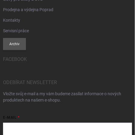
Prodejna a výdejna Poprad
Kontakty
Servisní práce
Archiv
FACEBOOK
ODEBÍRAT NEWSLETTER
Vložte svůj e-mail a my vám budeme zasílat informace o nových
produktech na našem e-shopu.
E-MAIL