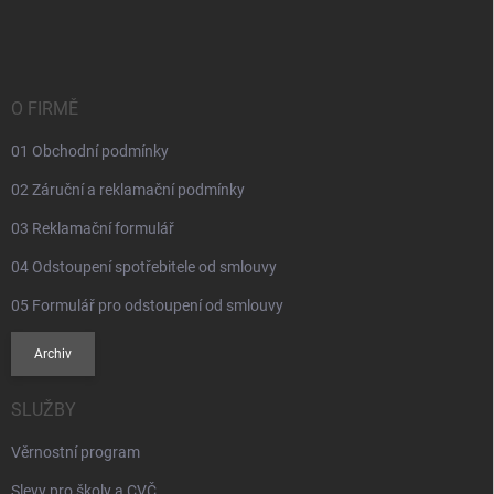
á
p
a
t
í
O FIRMĚ
01 Obchodní podmínky
02 Záruční a reklamační podmínky
03 Reklamační formulář
04 Odstoupení spotřebitele od smlouvy
05 Formulář pro odstoupení od smlouvy
Archiv
SLUŽBY
Věrnostní program
Slevy pro školy a CVČ