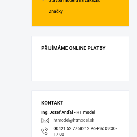
Stavba modelů na zakázku
Značky
PŘIJÍMÁME ONLINE PLATBY
KONTAKT
Ing. Jozef Anďal - HT model
htmodel
@
htmodel.sk
00421 52 7768212 Po-Pia: 09:00-
17:00