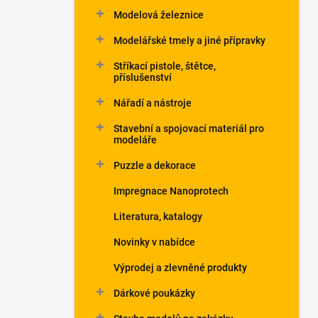
Modelová železnice
Modelářské tmely a jiné přípravky
Stříkací pistole, štětce,
příslušenství
Nářadí a nástroje
Stavební a spojovací materiál pro
modeláře
Puzzle a dekorace
Impregnace Nanoprotech
Literatura, katalogy
Novinky v nabídce
Výprodej a zlevněné produkty
Dárkové poukázky