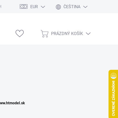
EUR
ČEŠTINA
vka
Modelárske výstavy
PRÁZDNÝ KOŠÍK
NÁKUPNÍ
KOŠÍK
www.htmodel.sk