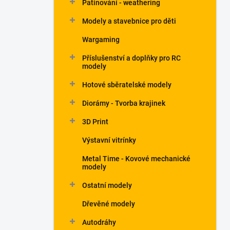
Patinování - weathering
a
n
Modely a stavebnice pro děti
e
Wargaming
l
Příslušenství a doplňky pro RC
modely
Hotové sběratelské modely
Diorámy - Tvorba krajinek
3D Print
Výstavní vitrínky
Metal Time - Kovové mechanické
modely
Ostatní modely
Dřevěné modely
Autodráhy