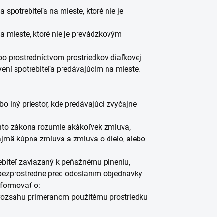
potrebiteľa na mieste, ktoré nie je
 mieste, ktoré nie je prevádzkovým
 prostredníctvom prostriedkov diaľkovej
ní spotrebiteľa predávajúcim na mieste,
o iný priestor, kde predávajúci zvyčajne
tohto zákona rozumie akákoľvek zmluva,
ajmä kúpna zmluva a zmluva o dielo, alebo
rebiteľ zaviazaný k peňažnému plneniu,
ý bezprostredne pred odoslaním objednávky
nformovať o:
rozsahu primeranom použitému prostriedku