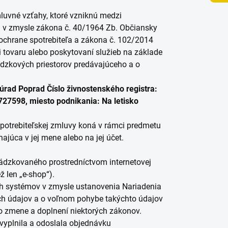
vné vzťahy, ktoré vzniknú medzi
) v zmysle zákona č. 40/1964 Zb. Občiansky
ochrane spotrebiteľa a zákona č. 102/2014
i tovaru alebo poskytovaní služieb na základe
ádzkových priestorov predávajúceho a o
úrad Poprad Číslo živnostenského registra:
27598, miesto podnikania: Na letisko
spotrebiteľskej zmluvy koná v rámci predmetu
ajúca v jej mene alebo na jej účet.
dzkovaného prostredníctvom internetovej
ž len „e-shop“).
 systémov v zmysle ustanovenia Nariadenia
ch údajov a o voľnom pohybe takýchto údajov
 zmene a doplnení niektorých zákonov.
vyplnila a odoslala objednávku