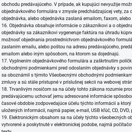
obchodu predávajúceho. V prípade, ak kupujúci nevyužije mož
objednávkového formulára v zmysle predchádzajúcej vety, za o
objednávka, alebo objednávka zaslaná emailom, faxom, alebo
16. Objednávka obsahuje informácie o zákazníkovi a o objedn
objednávky sa zákazníkovi vygeneruje faktúra na úhradu kúpnej
možnosť objednania prostredníctvom objednávkového formulára
zaslaním emailu, alebo poštou na adresu predávajúceho, pre
emailom alebo iným spôsobom, na ktorom sa dojednajú.
17. Vyplnením objednávkového formulára a zaškrtnutím polí
obchodnými podmienkami pred odoslaním objednávky s povinno
sa oboznámil s týmito Všeobecnými obchodnými podmienkami, 
zmluvy a sú stále prístupné v príslušnej sekcii na webovej str
18. Trvanlivým nosičom sa na účely tohto zákona rozumie prost
predávajúcemu uchovať jemu adresované informácie spôsobom
časové obdobie zodpovedajúce účelu týchto informácií a kto
uložených informácií, najmä papier, e-mail, USB kľúč, CD, DVD,
19. Elektronickým obsahom sa na účely týchto všeobecných 
vytvorené a poskytnuté v elektronickej podobe, najmä počítačov
texty.