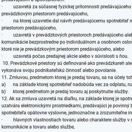
· uzavretá za súčasnej fyzickej prítomnosti predávajúceho a s
prevádzkovým priestorom predávajúceho,
· na ktorej uzavretie dal návrh predávajúcemu spotrebiteľ na
priestorom predávajúceho,
· uzavretá v prevádzkových priestoroch predávajúceho alebo
komunikácie bezprostredne po individuálnom a osobnom oslove
ktoré nie je prevádzkovým priestorom predávajúceho, alebo
· uzavretá počas predajnej akcie alebo v súvislosti s ňou.
10. Prevádzkové priestory sú definované ako prevádzkareň aleb
vykonáva svoju podnikateľskú činnosť alebo povolanie.
11. Zmluvou, predmetom ktorej je predaj tovaru, sa na účely 
a) na základe ktorej spotrebiteľ nadobúda vec za odplatu, n
b) ktorej predmetom je predaj tovaru aj poskytnutie služby.
12. Ak sa zmluva uzavretá na diaľku, na základe ktorej je spot
uzatvára elektronickými prostriedkami, predávajúci je povinn
spotrebiteľa opätovne výslovne, jednoznačne a zrozumiteľne i
· hlavných vlastnostiach tovaru alebo charaktere služby v 
komunikácie a tovaru alebo službe,