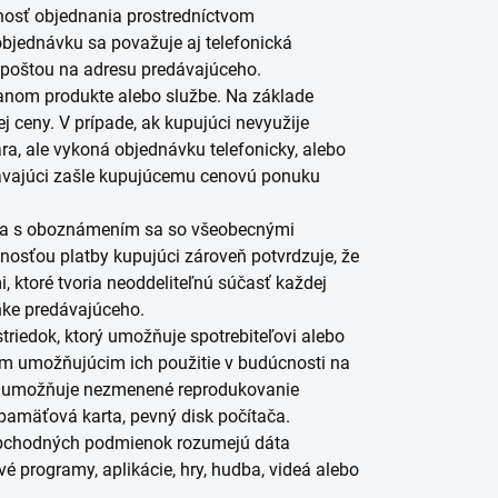
nosť objednania prostredníctvom
bjednávku sa považuje aj telefonická
 poštou na adresu predávajúceho.
anom produkte alebo službe. Na základe
 ceny. V prípade, ak kupujúci nevyužije
, ale vykoná objednávku telefonicky, alebo
dávajúci zašle kupujúcemu cenovú ponuku
čka s oboznámením sa so všeobecnými
sťou platby kupujúci zároveň potvrdzuje, že
ktoré tvoria neoddeliteľnú súčasť každej
ánke predávajúceho.
riedok, ktorý umožňuje spotrebiteľovi alebo
 umožňujúcim ich použitie v budúcnosti na
rý umožňuje nezmenené reprodukovanie
 pamäťová karta, pevný disk počítača.
obchodných podmienok rozumejú dáta
é programy, aplikácie, hry, hudba, videá alebo