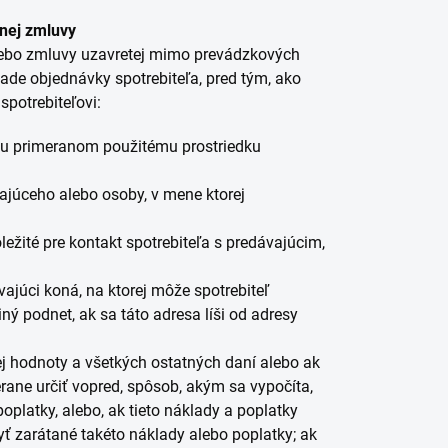
pnej zmluvy
lebo zmluvy uzavretej mimo prevádzkových
ade objednávky spotrebiteľa, pred tým, ako
spotrebiteľovi:
hu primeranom použitému prostriedku
úceho alebo osoby, v mene ktorej
ežité pre kontakt spotrebiteľa s predávajúcim,
úci koná, na ktorej môže spotrebiteľ
ný podnet, ak sa táto adresa líši od adresy
 hodnoty a všetkých ostatných daní alebo ak
ne určiť vopred, spôsob, akým sa vypočíta,
oplatky, alebo, ak tieto náklady a poplatky
ť zarátané takéto náklady alebo poplatky; ak