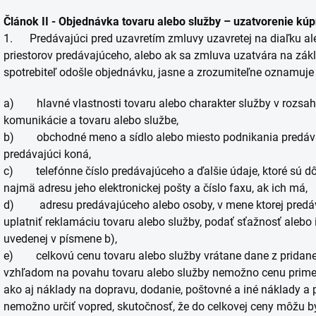
Článok II - Objednávka tovaru alebo služby – uzatvorenie kú
1. Predávajúci pred uzavretím zmluvy uzavretej na diaľku a
priestorov predávajúceho, alebo ak sa zmluva uzatvára na zákl
spotrebiteľ odošle objednávku, jasne a zrozumiteľne oznamuje 
a) hlavné vlastnosti tovaru alebo charakter služby v rozsa
komunikácie a tovaru alebo službe,
b) obchodné meno a sídlo alebo miesto podnikania predávaj
predávajúci koná,
c) telefónne číslo predávajúceho a ďalšie údaje, ktoré sú dôl
najmä adresu jeho elektronickej pošty a číslo faxu, ak ich má,
d) adresu predávajúceho alebo osoby, v mene ktorej predávaj
uplatniť reklamáciu tovaru alebo služby, podať sťažnosť alebo i
uvedenej v písmene b),
e) celkovú cenu tovaru alebo služby vrátane dane z pridanej
vzhľadom na povahu tovaru alebo služby nemožno cenu primera
ako aj náklady na dopravu, dodanie, poštovné a iné náklady a p
nemožno určiť vopred, skutočnosť, že do celkovej ceny môžu by