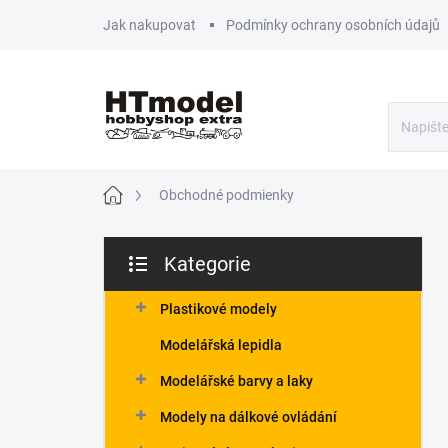
Přejít
Jak nakupovat
Podmínky ochrany osobních údajů
na
obsah
Domů
Obchodné podmienky
P
Kategorie
o
Přeskočit
s
kategorie
t
Plastikové modely
r
Modelářská lepidla
a
n
Modelářské barvy a laky
n
Modely na dálkové ovládání
í
p