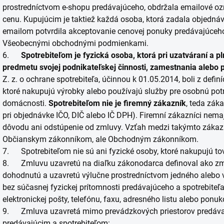
prostredníctvom e-shopu predávajúceho, obdržala emailové ozn
cenu. Kupujúcim je taktiež každá osoba, ktorá zadala objednáv
emailom potvrdila akceptovanie cenovej ponuky predávajúceho 
Všeobecnými obchodnými podmienkami.
6.
Spotrebiteľom je fyzická osoba, ktorá pri uzatváraní a p
predmetu svojej podnikateľskej činnosti, zamestnania alebo 
Z. z. o ochrane spotrebiteľa, účinnou k 01.05.2014, boli z defin
ktoré nakupujú výrobky alebo používajú služby pre osobnú potr
domácnosti.
Spotrebiteľom nie je firemný zákazník
, teda zák
pri objednávke IČO, DIČ alebo IČ DPH). Firemní zákazníci nemaj
dôvodu ani odstúpenie od zmluvy. Vzťah medzi takýmto zákazn
Občianskym zákonníkom, ale Obchodným zákonníkom.
7. Spotrebiteľom nie sú ani fyzické osoby, ktoré nakupujú to
8. Zmluvu uzavretú na diaľku zákonodarca definoval ako zm
dohodnutú a uzavretú výlučne prostredníctvom jedného alebo v
bez súčasnej fyzickej prítomnosti predávajúceho a spotrebiteľ
elektronickej pošty, telefónu, faxu, adresného listu alebo ponu
9. Zmluva uzavretá mimo prevádzkových priestorov predáva
predávajúcim a spotrebiteľom: