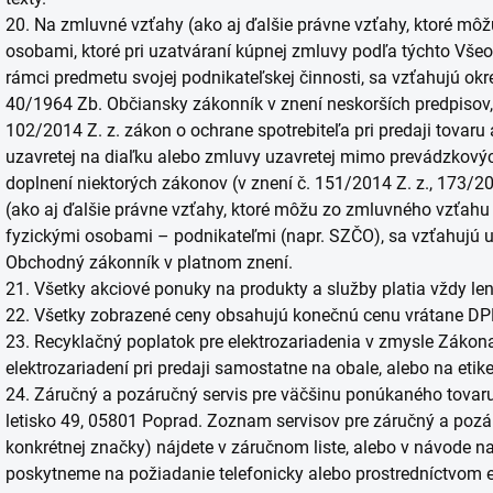
20. Na zmluvné vzťahy (ako aj ďalšie právne vzťahy, ktoré mô
osobami, ktoré pri uzatváraní kúpnej zmluvy podľa týchto V
rámci predmetu svojej podnikateľskej činnosti, sa vzťahujú o
40/1964 Zb. Občiansky zákonník v znení neskorších predpisov, 
102/2014 Z. z. zákon o ochrane spotrebiteľa pri predaji tovar
uzavretej na diaľku alebo zmluvy uzavretej mimo prevádzkový
doplnení niektorých zákonov (v znení č. 151/2014 Z. z., 173/20
(ako aj ďalšie právne vzťahy, ktoré môžu zo zmluvného vzťahu 
fyzickými osobami – podnikateľmi (napr. SZČO), sa vzťahujú 
Obchodný zákonník v platnom znení.
21. Všetky akciové ponuky na produkty a služby platia vždy le
22. Všetky zobrazené ceny obsahujú konečnú cenu vrátane DP
23. Recyklačný poplatok pre elektrozariadenia v zmysle Záko
elektrozariadení pri predaji samostatne na obale, alebo na etike
24. Záručný a pozáručný servis pre väčšinu ponúkaného tovar
letisko 49, 05801 Poprad. Zoznam servisov pre záručný a pozá
konkrétnej značky) nájdete v záručnom liste, alebo v návode na
poskytneme na požiadanie telefonicky alebo prostredníctvom 