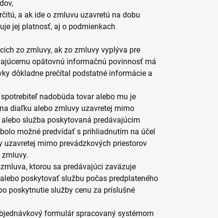
dov,
čitú, a ak ide o zmluvu uzavretú na dobu
žuje jej platnosť, aj o podmienkach
ich zo zmluvy, ak zo zmluvy vyplýva pre
dávajúcemu opätovnú informačnú povinnosť má
ávky dôkladne prečítal podstatné informácie a
spotrebiteľ nadobúda tovar alebo mu je
 na diaľku alebo zmluvy uzavretej mimo
ý alebo služba poskytovaná predávajúcim
 bolo možné predvídať s prihliadnutím na účel
vy uzavretej mimo prevádzkových priestorov
 zmluvy.
zmluva, ktorou sa predávajúci zaväzuje
r alebo poskytovať službu počas predplateného
bo poskytnutie služby cenu za príslušné
objednávkový formulár spracovaný systémom