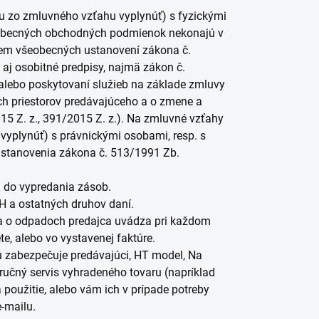
žu zo zmluvného vzťahu vyplynúť) s fyzickými
šeobecných obchodných podmienok nekonajú v
krem všeobecných ustanovení zákona č.
aj osobitné predpisy, najmä zákon č.
u alebo poskytovaní služieb na základe zmluvy
ch priestorov predávajúceho a o zmene a
15 Z. z., 391/2015 Z. z.). Na zmluvné vzťahy
vyplynúť) s právnickými osobami, resp. s
ustanovenia zákona č. 513/1991 Zb.
n do vypredania zásob.
H a ostatných druhov daní.
na o odpadoch predajca uvádza pri každom
te, alebo vo vystavenej faktúre.
u zabezpečuje predávajúci, HT model, Na
ručný servis vyhradeného tovaru (napríklad
 použitie, alebo vám ich v prípade potreby
e-mailu.