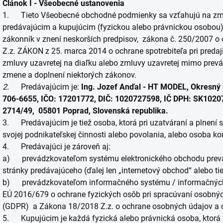
Článok I - Všeobecné ustanovenia
1. Tieto Všeobecné obchodné podmienky sa vzťahujú na zmlu
predávajúcim a kupujúcim (fyzickou alebo právnickou osobou
zákonník v znení neskorších predpisov, zákona č. 250/2007 o 
Z.z. ZÁKON z 25. marca 2014 o ochrane spotrebiteľa pri predaj
zmluvy uzavretej na diaľku alebo zmluvy uzavretej mimo prev
zmene a doplnení niektorých zákonov.
2.
Predávajúcim je:
Ing. Jozef Anďal - HT MODEL, Okresný 
706-6655, IČO: 17201772, DIČ: 1020727598, IČ DPH: SK10207
2714/49, 05801 Poprad, Slovenská republika.
3. Predávajúcim je tiež osoba, ktorá pri uzatváraní a plnení 
svojej podnikateľskej činnosti alebo povolania, alebo osoba kon
4. Predávajúci je zároveň aj:
a) prevádzkovateľom systému elektronického obchodu prevá
stránky predávajúceho (ďalej len „internetový obchod“ alebo tie
b) prevádzkovateľom informačného systému / informačných
EÚ 2016/679 o ochrane fyzických osôb pri spracúvaní osobný
(GDPR) a Zákona 18/2018 Z.z. o ochrane osobných údajov a o
5. Kupujúcim je každá fyzická alebo právnická osoba, ktorá 