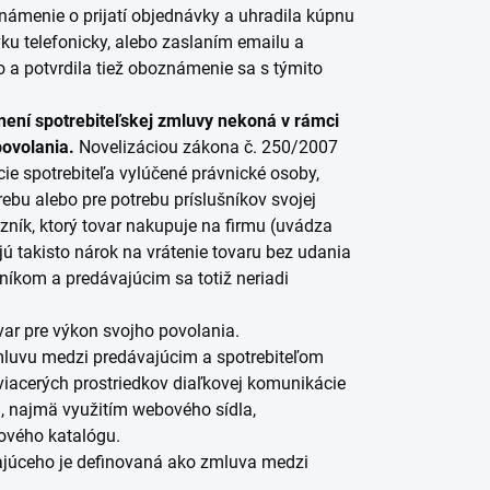
ámenie o prijatí objednávky a uhradila kúpnu
ku telefonicky, alebo zaslaním emailu a
a potvrdila tiež oboznámenie sa s týmito
lnení spotrebiteľskej zmluvy nekoná v rámci
povolania.
Novelizáciou zákona č. 250/2007
ície spotrebiteľa vylúčené právnické osoby,
ebu alebo pre potrebu príslušníkov svojej
azník, ktorý tovar nakupuje na firmu (uvádza
ú takisto nárok na vrátenie tovaru bez udania
íkom a predávajúcim sa totiž neriadi
var pre výkon svojho povolania.
luvu medzi predávajúcim a spotrebiteľom
iacerých prostriedkov diaľkovej komunikácie
a, najmä využitím webového sídla,
kového katalógu.
júceho je definovaná ako zmluva medzi