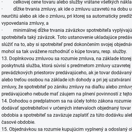
· celkovej cene tovaru alebo služby vrátane všetkých nákla
· dĺžke trvania zmluvy, ak ide o zmluvu uzavretú na dobu ur
neurčitú alebo ak ide o zmluvu, pri ktorej sa automaticky predl
vypovedania zmluvy, a
· minimálnej dĺžke trvania záväzkov spotrebiteľa vyplývajúc
spotrebiteľa taký záväzok. Toto ustanovenie ukladajúce pre
slúžiť na to, aby si spotrebiteľ pred dokončením svojej objedn
mohol sa tak uvážene rozhodnúť o kúpe tovaru, resp. služby.
13. Doplnkovou zmluvou sa rozumie zmluva, na základe ktorej 
poskytnutá služba, ktorá súvisí s predmetom zmluvy uzavretej
prevádzkových priestorov predávajúceho, ak je tovar dodávan
alebo treťou osobou na základe ich dohody a pri jej uzatváraní
zmluvy, že spotrebiteľ po zániku zmluvy na diaľku alebo zmlu
predávajúceho nebude mať záujem na plnení povinností z tejto
14. Dohodou o predplatnom sa na účely tohto zákona rozumie 
dodávať spotrebiteľovi v určených intervaloch objednaný tova
obdobia a spotrebiteľ sa zaväzuje zaplatiť za túto dodávku ale
časové obdobie.
15. Objednávkou sa rozumie kupujúcim vyplnený a odoslaný 