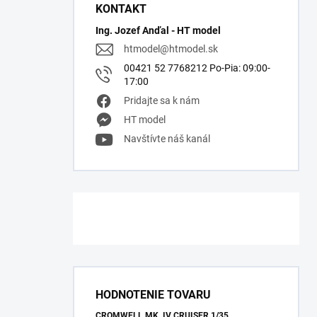
KONTAKT
Ing. Jozef Anďal - HT model
htmodel
@
htmodel.sk
00421 52 7768212 Po-Pia: 09:00-
17:00
Pridajte sa k nám
HT model
Navštívte náš kanál
HODNOTENIE TOVARU
CROMWELL MK. IV CRUISER 1/35