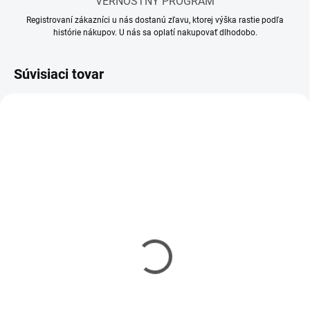
VERNOSTNÝ PROGRAM
Registrovaní zákazníci u nás dostanú zľavu, ktorej výška rastie podľa
histórie nákupov. U nás sa oplatí nakupovať dlhodobo.
Súvisiaci tovar
SKLADOM
MOMENTÁLNE NEDOSTUPNÉ
(1 KS)
Adaptér balancera 6S
Adaptér balancéra
JST-EH (Equilibrium 3.0 /
Raytronic Polyquest
Equilibrium Profi)
(Ray, E-tech)
€5,80
€3,20
€4,72 bez DPH
€2,60 bez DPH