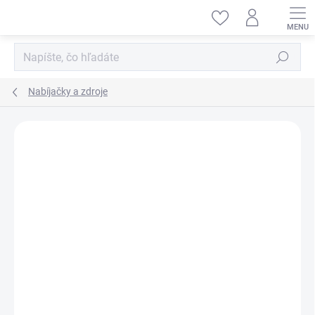
Prejsť
na
obsah
Hľadať
Nabíjačky a zdroje
ZNAČKA:
CARSON