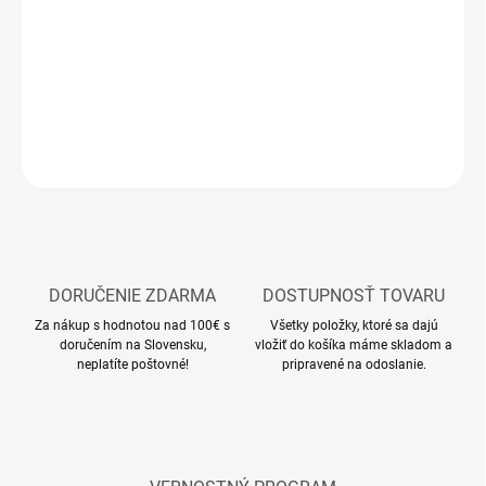
Modelárska nabíjačka
DETAILNÉ INFORMÁCIE
OPÝTAŤ SA
STRÁŽIŤ
DORUČENIE ZDARMA
DOSTUPNOSŤ TOVARU
Za nákup s hodnotou nad 100€ s
Všetky položky, ktoré sa dajú
doručením na Slovensku,
vložiť do košíka máme skladom a
neplatíte poštovné!
pripravené na odoslanie.