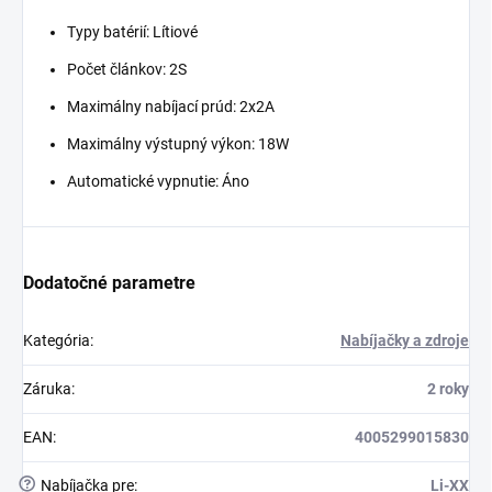
Typy batérií: Lítiové
Počet článkov: 2S
Maximálny nabíjací prúd: 2x2A
Maximálny výstupný výkon: 18W
Automatické vypnutie: Áno
Dodatočné parametre
Kategória
:
Nabíjačky a zdroje
Záruka
:
2 roky
EAN
:
4005299015830
?
Nabíjačka pre
:
Li-XX