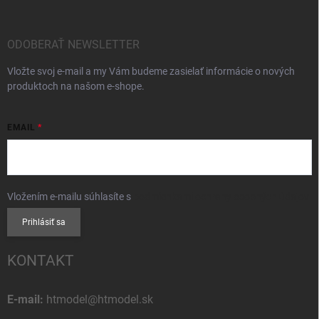
ODOBERAŤ NEWSLETTER
Vložte svoj e-mail a my Vám budeme zasielať informácie o nových
produktoch na našom e-shope.
EMAIL
Vložením e-mailu súhlasíte s
podmienkami ochrany osobných údajov
Prihlásiť sa
KONTAKT
E-mail:
htmodel@htmodel.sk