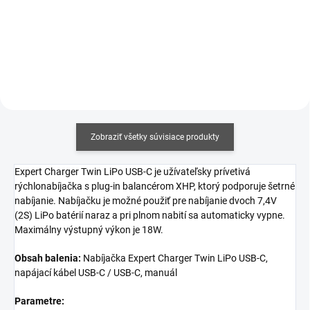
Detail
Do košíka
Zobraziť všetky súvisiace produkty
Expert Charger Twin LiPo USB-C
je užívateľsky prívetivá
rýchlonabíjačka s plug-in balancérom XHP, ktorý podporuje šetrné
nabíjanie. Nabíjačku je možné použiť pre nabíjanie dvoch 7,4V
(2S) LiPo batérií naraz a pri plnom nabití sa automaticky vypne.
Maximálny výstupný výkon je 18W.
Obsah balenia:
Nabíjačka Expert Charger Twin LiPo USB-C,
napájací kábel USB-C / USB-C, manuál
Parametre: