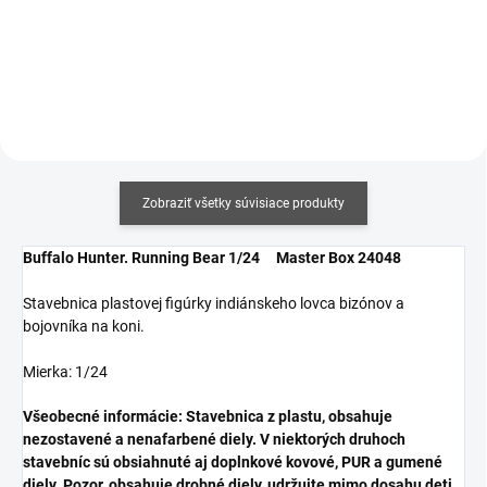
Do košíka
cena:
Do košíka
Zobraziť všetky súvisiace produkty
Buffalo Hunter. Running Bear 1/24 Master Box 24048
Stavebnica plastovej figúrky indiánskeho lovca bizónov a
bojovníka na koni.
Mierka: 1/24
Všeobecné informácie: Stavebnica z plastu, obsahuje
nezostavené a nenafarbené diely. V niektorých druhoch
stavebníc sú obsiahnuté aj doplnkové kovové, PUR a gumené
diely. Pozor, obsahuje drobné diely, udržujte mimo dosahu deti