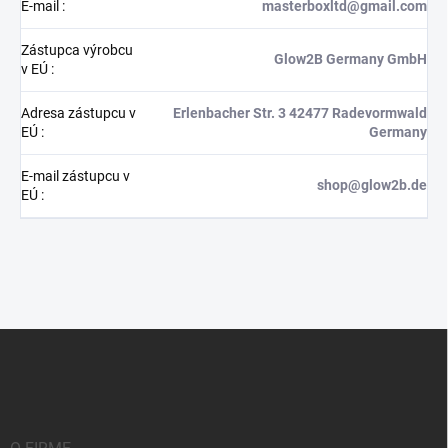
E-mail
:
masterboxltd@gmail.com
Zástupca výrobcu
Glow2B Germany GmbH
v EÚ
:
Adresa zástupcu v
Erlenbacher Str. 3 42477 Radevormwald
EÚ
:
Germany
E-mail zástupcu v
shop@glow2b.de
EÚ
:
Z
á
p
ä
t