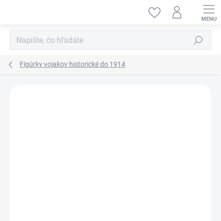
Prejsť
na
obsah
Hľadať
Figúrky vojakov historické do 1914
ZNAČKA:
MASTER BOX LTD