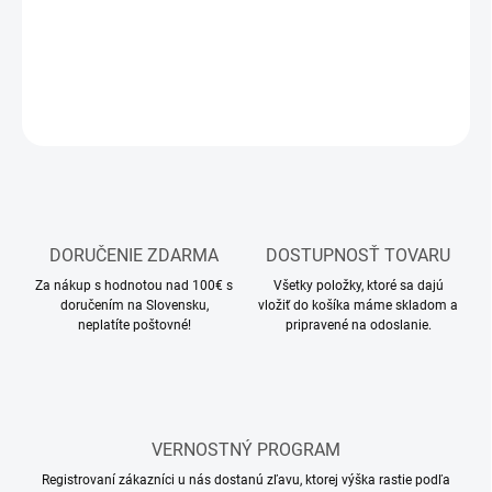
DETAILNÉ INFORMÁCIE
OPÝTAŤ SA
STRÁŽIŤ
DORUČENIE ZDARMA
DOSTUPNOSŤ TOVARU
Za nákup s hodnotou nad 100€ s
Všetky položky, ktoré sa dajú
doručením na Slovensku,
vložiť do košíka máme skladom a
neplatíte poštovné!
pripravené na odoslanie.
VERNOSTNÝ PROGRAM
Registrovaní zákazníci u nás dostanú zľavu, ktorej výška rastie podľa