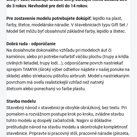
do 3 rokov. Nevhodné pre deti do 14 rokov.
Pre zostavenie modelu potrebujete dokúpiť:
lepidlo na plast,
farby, štetce, modelárske náradie. V stavebniciach typu Gift Set /
Model Set môžu byť obsiahnuté základné farby, lepidlo a štetec.
Dobrá rada - odporúčanie
Na dosiahnutie dokonalého vzhľadu pri modeloch áut či
kamiónov, alebo pri potrebe nafarbiť väčšiu plochu (trupy a krídla
civilných lietadiel, trupy lodí...), odporúčame povrch nastriekať
sprejom TAMIYA (široký výber odtieňov nájdete v našej ponuke na
sklade) alebo striekacou pištoľou airbrush. Model s nastriekaným
povrchom má oveľa realistickejší vzhľad než natretý
štetcom alebo ponechaný vo farbe plastu.
Stavba modelu
Stavebný návod v stavebnici je obvykle obrázkový, bez textu. Pri
pomalom a rozvážnom postupe krok po kroku, zvládne stavbu
tohto modelu aj dospelý začiatočník. Najprv si dôkladne
preštudujte návod na stavbu modelu a skontrolujte kompletnosť
stavebnice. Pripravte si pracovný stôl, pracovné náradie (pinzeta,