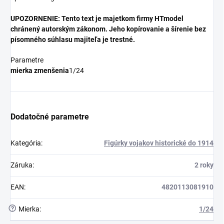
UPOZORNENIE: Tento text je majetkom firmy HTmodel
chránený autorským zákonom. Jeho kopírovanie a šírenie bez
písomného súhlasu majiteľa je trestné.
Parametre
mierka zmenšenia
1/24
Dodatočné parametre
Kategória
:
Figúrky vojakov historické do 1914
Záruka
:
2 roky
EAN
:
4820113081910
?
Mierka
:
1/24