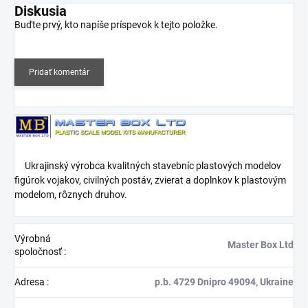
Diskusia
Buďte prvý, kto napíše príspevok k tejto položke.
Pridať komentár
Ukrajinský výrobca kvalitných stavebníc plastových modelov
figúrok vojakov, civilných postáv, zvierat a doplnkov k plastovým
modelom, rôznych druhov.
Výrobná
Master Box Ltd
spoločnosť
:
Adresa
:
p.b. 4729 Dnipro 49094, Ukraine