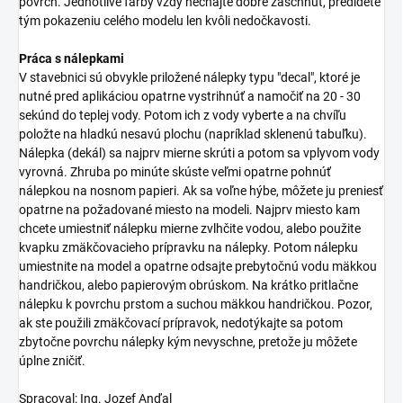
povrch. Jednotlivé farby vždy nechajte dobre zaschnúť, predídete
tým pokazeniu celého modelu len kvôli nedočkavosti.
Práca s nálepkami
V stavebnici sú obvykle priložené nálepky typu "decal", ktoré je
nutné pred aplikáciou opatrne vystrihnúť a namočiť na 20 - 30
sekúnd do teplej vody. Potom ich z vody vyberte a na chvíľu
položte na hladkú nesavú plochu (napríklad sklenenú tabuľku).
Nálepka (dekál) sa najprv mierne skrúti a potom sa vplyvom vody
vyrovná. Zhruba po minúte skúste veľmi opatrne pohnúť
nálepkou na nosnom papieri. Ak sa voľne hýbe, môžete ju preniesť
opatrne na požadované miesto na modeli. Najprv miesto kam
chcete umiestniť nálepku mierne zvlhčite vodou, alebo použite
kvapku zmäkčovacieho prípravku na nálepky. Potom nálepku
umiestnite na model a opatrne odsajte prebytočnú vodu mäkkou
handričkou, alebo papierovým obrúskom. Na krátko pritlačne
nálepku k povrchu prstom a suchou mäkkou handričkou. Pozor,
ak ste použili zmäkčovací prípravok, nedotýkajte sa potom
zbytočne povrchu nálepky kým nevyschne, pretože ju môžete
úplne zničiť.
Spracoval: Ing. Jozef Anďal