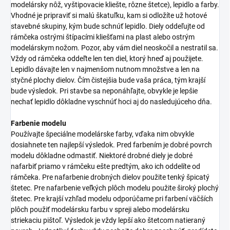
modelársky nôž, vyštipovacie kliešte, rôzne štetce), lepidlo a farby.
Vhodné je pripraviť si malú škatuľku, kam si odložíte už hotové
stavebné skupiny, kým bude schnúť lepidlo. Diely oddeľujte od
rámčeka ostrými štípacími kliešťami na plast alebo ostrým
modelárskym nožom. Pozor, aby vám diel neoskočil a nestratil sa.
Vždy od rámčeka oddeľte len ten diel, ktorý hneď aj použijete.
Lepidlo dávajte len v najmenšom nutnom množstve a len na
styčné plochy dielov. Čím čistejšia bude vaša práca, tým krajší
bude výsledok. Pri stavbe sa neponáhľajte, obvykle je lepšie
nechať lepidlo dôkladne vyschnúť hoci aj do nasledujúceho dňa.
Farbenie modelu
Používajte špeciálne modelárske farby, vďaka nim obvykle
dosiahnete ten najlepší výsledok. Pred farbením je dobré povrch
modelu dôkladne odmastiť. Niektoré drobné diely je dobré
nafarbiť priamo v rámčeku ešte predtým, ako ich oddelíte od
rámčeka. Pre nafarbenie drobných dielov použite tenký špicatý
štetec. Pre nafarbenie veľkých plôch modelu použite široký plochý
štetec. Pre krajší vzhľad modelu odporúčame pri farbení väčších
plôch použiť modelársku farbu v spreji alebo modelársku
striekaciu pištoľ. Výsledok je vždy lepší ako štetcom natieraný