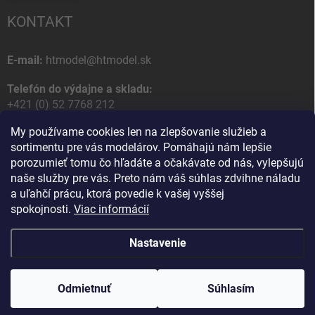
KONTAKT
E-mail:
htmodel@htmodel.sk
Telefón do výdajne a skladu:
+421 (0) 52 7768 212
My používame cookies len na zlepšovanie služieb a
Poštová / Odberná adresa:
sortimentu pre vás modelárov. Pomáhajú nám lepšie
HT model
porozumieť tomu čo hľadáte a očakávate od nás, vylepšujú
Na letisko 49
naše služby pre vás. Preto nám váš súhlas zdvihne náladu
058 01 Poprad
a uľahčí prácu, ktorá povedie k vašej vyššej
Slovenská Republika
spokojnosti.
Viac informácií
Nastavenie
Copyright 2026
HT model
. Všetky práva vyhradené.
Upraviť nastavenie
cookies
Odmietnuť
Ako vám pomôžem?
Súhlasím
Vytvoril Shoptet