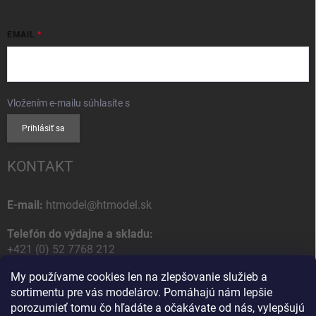
EMAIL
Vložením e-mailu súhlasíte s
podmienkami ochrany osobných údajov
Prihlásiť sa
KONTAKT
E-mail:
htmodel@htmodel.sk
Telefón do výdajne a skladu:
+421 (0) 52 7768 212
My používame cookies len na zlepšovanie služieb a
Poštová / Odberná adresa:
sortimentu pre vás modelárov. Pomáhajú nám lepšie
HT model
porozumieť tomu čo hľadáte a očakávate od nás, vylepšujú
Na letisko 49