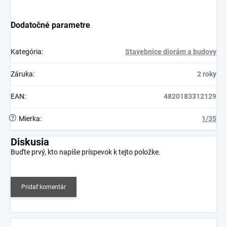
Dodatočné parametre
Kategória
:
Stavebnice diorám a budovy
Záruka
:
2 roky
EAN
:
4820183312129
?
Mierka
:
1/35
Diskusia
Buďte prvý, kto napíše príspevok k tejto položke.
Pridať komentár