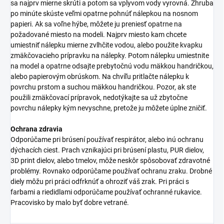
sa najprv mierne skrúti a potom sa vplyvom vody vyrovná. Zhruba
po minúte skúste veľmi opatrne pohnúť nálepkou na nosnom
papieri. Ak sa voľne hýbe, môžete ju preniesť opatrne na
požadované miesto na modeli. Najprv miesto kam chcete
umiestniť nálepku mierne zvlhčite vodou, alebo použite kvapku
zmäkčovacieho prípravku na nálepky. Potom nálepku umiestnite
na model a opatrne odsajte prebytočnú vodu mäkkou handričkou,
alebo papierovým obrúskom. Na chvíľu pritlačte nálepku k
povrchu prstom a suchou mäkkou handričkou. Pozor, ak ste
použili zmäkčovací prípravok, nedotýkajte sa už zbytočne
povrchu nálepky kým nevyschne, pretože ju môžete úplne zničiť.
Ochrana zdravia
Odporúčame pri brúsení používať respirátor, alebo inú ochranu
dýchacích ciest. Prach vznikajúci pri brúsení plastu, PUR dielov,
3D print dielov, alebo tmelov, môže neskôr spôsobovať zdravotné
problémy. Rovnako odporúčame používať ochranu zraku. Drobné
diely môžu pri práci odfrknúť a ohroziť váš zrak. Pri práci s
farbami a riedidlami odporúčame používať ochranné rukavice.
Pracovisko by malo byť dobre vetrané.