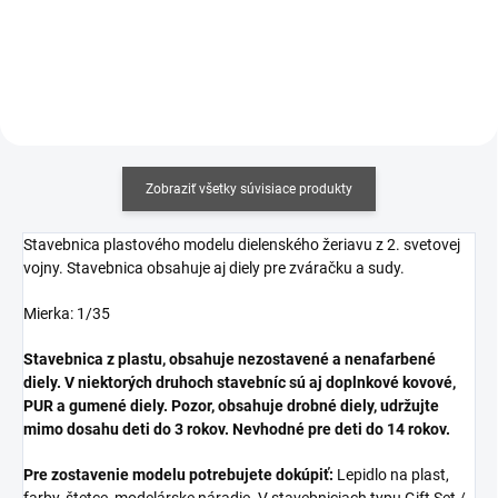
Zobraziť všetky súvisiace produkty
Stavebnica plastového modelu dielenského žeriavu z 2. svetovej
vojny. Stavebnica obsahuje aj diely pre zváračku a sudy.
Mierka: 1/35
Stavebnica z plastu, obsahuje nezostavené a nenafarbené
diely. V niektorých druhoch stavebníc sú aj doplnkové kovové,
PUR a gumené diely. Pozor, obsahuje drobné diely, udržujte
mimo dosahu deti do 3 rokov. Nevhodné pre deti do 14 rokov.
Pre zostavenie modelu potrebujete dokúpiť:
Lepidlo na plast,
farby, štetce, modelárske náradie. V stavebniciach typu Gift Set /