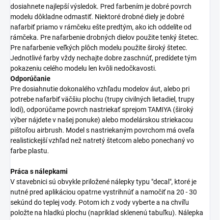
dosiahnete najlepší výsledok. Pred farbením je dobré povrch
modelu dôkladne odmastiť. Niektoré drobné diely je dobré
nafarbiť priamo v rámčeku ešte predtým, ako ich oddelíte od
rámčeka. Pre nafarbenie drobných dielov použite tenký štetec.
Pre nafarbenie veľkých plôch modelu použite široký štetec.
Jednotlivé farby vždy nechajte dobre zaschnúť, predídete tým
pokazeniu celého modelu len kvôli nedočkavosti.
Odporúčanie
Pre dosiahnutie dokonalého vzhľadu modelov áut, alebo pri
potrebe nafarbiť väčšiu plochu (trupy civilných lietadiel, trupy
lodí), odporúčame povrch nastriekať sprejom TAMIYA (široký
výber nájdete v našej ponuke) alebo modelárskou striekacou
pištoľou airbrush. Model s nastriekaným povrchom má oveľa
realistickejší vzhľad než natretý štetcom alebo ponechaný vo
farbe plastu.
Práca s nálepkami
V stavebnici sú obvykle priložené nálepky typu "decal", ktoré je
nutné pred aplikáciou opatrne vystrihnúť a namočiť na 20 - 30
sekúnd do teplej vody. Potom ich z vody vyberte a na chvíľu
položte na hladkú plochu (napríklad sklenenú tabuľku). Nálepka