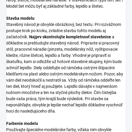
Model Set môžu byť aj základné farby, lepidlo a štetec.
Stavba modelu
Stavebný návod je obvykle obrázkový, bez textu. Pri rozvážnom
postupe krok po kroku, zvládne stavbu tohto modelu aj
začiatočník.
Najprv skontrolujte kompletnosť stavebnice
a
dôkladne si preštudujte stavebný návod. Pripravte si pracovný
stôl, pracovné náradie (pinzeta, modelársky nôž, vyštipovacie
kliešte, rôzne štetce), lepidlo a farby. Vhodné je pripraviť si
škatuľku, kam si odložíte už hotové stavebné skupiny, kým bude
schnúť lepidlo. Diely oddeľujte od rámčeka ostrými štípacími
kliešťami na plast alebo ostrým modelárskym nožom. Pozor, aby
vám diel neodskočil a nestratil sa. Vždy od rámčeka oddeľte len
ten diel, ktorý hneď aj použijete. Lepidlo dávajte v najmenšom
nutnom množstve a len na styčné plochy dielov. Čím čistejšia
bude vaša práca, tým krajší bude výsledok. Pri stavbe sa
neponáhľajte, obvykle je lepšie nechať lepidlo dôkladne vyschnúť
hoci do nasledujúceho dňa.
Farbenie modelu
Používajte špeciálne modelárske farby, vďaka nim obvykle