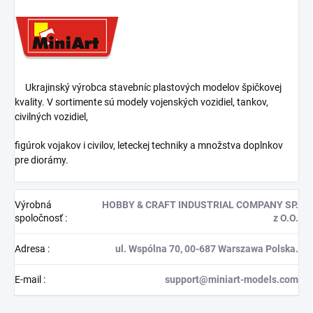
Ukrajinský výrobca stavebníc plastových modelov špičkovej
kvality. V sortimente sú modely vojenských vozidiel, tankov,
civilných vozidiel,
figúrok vojakov i civilov, leteckej techniky a množstva doplnkov
pre diorámy.
Výrobná
HOBBY & CRAFT INDUSTRIAL COMPANY SP.
spoločnosť
:
z O.O.
Adresa
:
ul. Wspólna 70, 00-687 Warszawa Polska.
E-mail
:
support@miniart-models.com