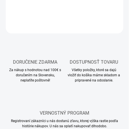
DETAILNÉ INFORMÁCIE
OPÝTAŤ SA
STRÁŽIŤ
DORUČENIE ZDARMA
DOSTUPNOSŤ TOVARU
Za nákup s hodnotou nad 100€ s
Všetky položky, ktoré sa dajú
doručením na Slovensku,
vložiť do košíka máme skladom a
neplatíte poštovné!
pripravené na odoslanie.
VERNOSTNÝ PROGRAM
Registrovaní zákazníci u nás dostanú zľavu, ktorej výška rastie podľa
histórie nákupov. U nás sa oplatí nakupovať dlhodobo.