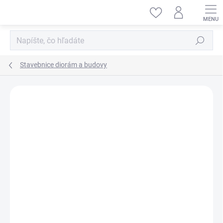
Prejsť
na
obsah
Hľadať
Stavebnice diorám a budovy
ZNAČKA:
MINIART