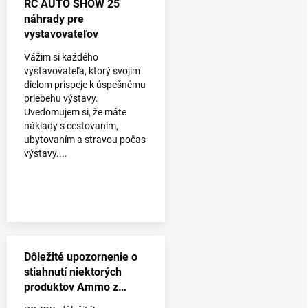
RC AUTO SHOW 25
náhrady pre
vystavovateľov
Vážim si každého
vystavovateľa, ktorý svojim
dielom prispeje k úspešnému
priebehu výstavy.
Uvedomujem si, že máte
náklady s cestovaním,
ubytovaním a stravou počas
výstavy....
Dôležité upozornenie o
stiahnutí niektorých
produktov Ammo z
predaja