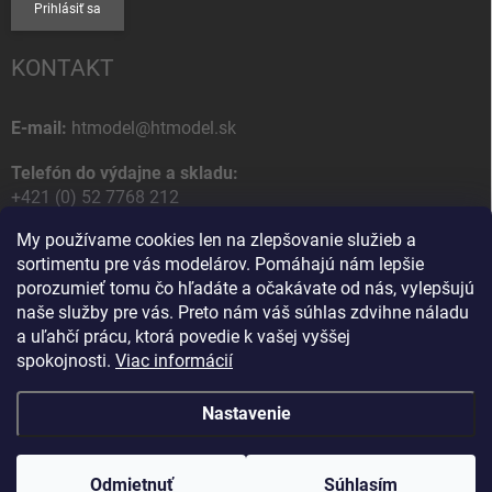
Prihlásiť sa
KONTAKT
E-mail:
htmodel@htmodel.sk
Telefón do výdajne a skladu:
+421 (0) 52 7768 212
My používame cookies len na zlepšovanie služieb a
Poštová / Odberná adresa:
sortimentu pre vás modelárov. Pomáhajú nám lepšie
HT model
porozumieť tomu čo hľadáte a očakávate od nás, vylepšujú
Na letisko 49
naše služby pre vás. Preto nám váš súhlas zdvihne náladu
058 01 Poprad
a uľahčí prácu, ktorá povedie k vašej vyššej
Slovenská Republika
spokojnosti.
Viac informácií
Nastavenie
Copyright 2026
HT model
. Všetky práva vyhradené.
Upraviť nastavenie
cookies
Odmietnuť
Ako vám pomôžem?
Súhlasím