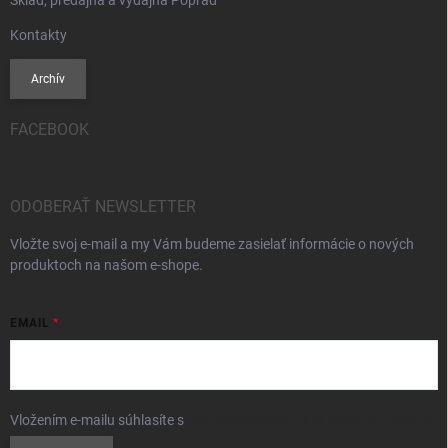
Sklad, predajňa a výdajňa Poprad
Kontakty
Archív
FACEBOOK
ODOBERAŤ NEWSLETTER
Vložte svoj e-mail a my Vám budeme zasielať informácie o nových
produktoch na našom e-shope.
EMAIL
Vložením e-mailu súhlasíte s
podmienkami ochrany osobných údajov